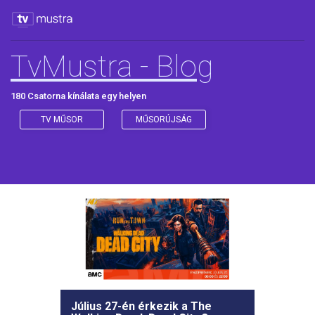
TvMustra - Blog
180 Csatorna kínálata egy helyen
TV MŰSOR
MŰSORÚJSÁG
Július 27-én érkezik a The