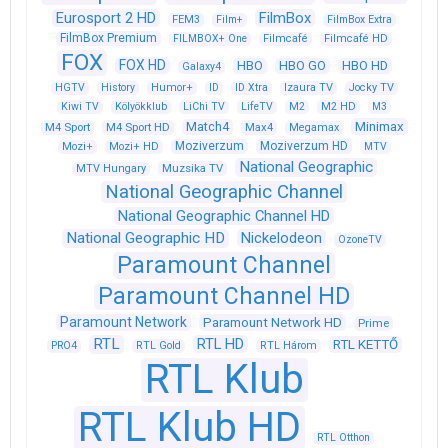
Eurosport 2 HD
FilmBox
FEM3
Film+
FilmBox Extra
FilmBox Premium
FILMBOX+ One
Filmcafé
Filmcafé HD
FOX
FOX HD
HBO
HBO GO
HBO HD
Galaxy4
HGTV
History
Humor+
ID
ID Xtra
Izaura TV
Jocky TV
Kiwi TV
Kölyökklub
LiChi TV
LifeTV
M2
M2 HD
M3
Match4
Minimax
M4 Sport
M4 Sport HD
Max4
Megamax
Moziverzum
Moziverzum HD
Mozi+
Mozi+ HD
MTV
National Geographic
Muzsika TV
MTV Hungary
National Geographic Channel
National Geographic Channel HD
National Geographic HD
Nickelodeon
OzoneTV
Paramount Channel
Paramount Channel HD
Paramount Network
Paramount Network HD
Prime
RTL
RTL HD
RTL KETTŐ
PRO4
RTL Gold
RTL Három
RTL Klub
RTL Klub HD
RTL Otthon