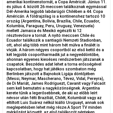
amerikai kontinenstornát, a Copa Américát. Június 11.
és július 4. között 26 meccsen találkoznak egymással
Dél-Amerika legjobb labdarúgói Chilében a 44. Copa
Américán. A földrajzilag is a kontinenshez tartozó 10
ország (Argentína, Bolívia, Brazília, Chile, Ecuador,
Kolumbia, Paraguay, Peru, Uruguay, Venezuela)
mellett Jamaica és Mexikó egészíti ki 12
résztvevősre a tornát. A nyitó meccsen Chile és
Ecuador találkozik a santiagói Nemzeti Stadionban,
ott, ahol alig több mint három hét múlva a finálét is
vívják. A három négyes csoportból az első kettő és a
két legjobb csoportharmadik jut a negyeddöntőbe,
ahonnan egyenes kieséses rendszerben játszanak a
csapatok. Beszédes adat lehet a torna erősségével
kapcsolatban, hogy hat játékos szombaton még
Berlinben játszott a Bajnokok Ligája döntőjében
(Messi, Neymar, Mascherano, Tévez, Vidal, Pereyra),
de Di Mariát, James Rodríguezt, Cavanit vagy Falcaót
sem kell bemutatni a nagyközönségnek. Argentína
kerete tűnik a legerősebbnek, de aki az előbb leírt
névsor után félti Brazíliát, Chilét, Kolumbiát vagy az
eltiltott Luis Suárez nélkül kiálló Uruguayt, annak sok
meglepetésben lehet még része.A Sport TV minden
mérkőzést közvetít, az első találkozót pénteken