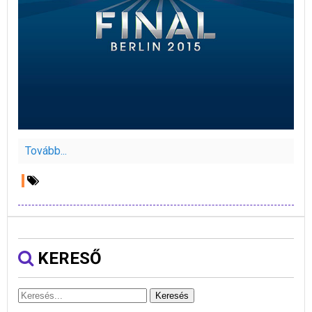
Tovább...
KERESŐ
Keresés