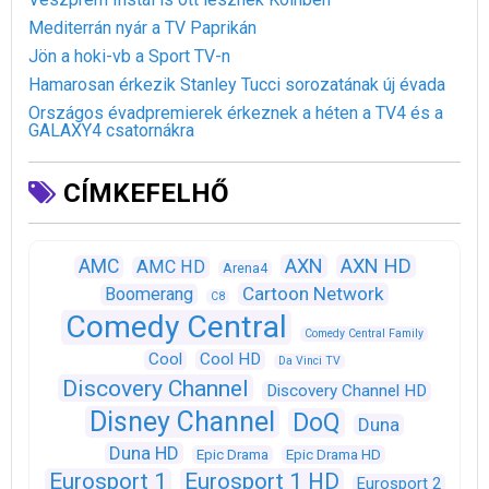
Mediterrán nyár a TV Paprikán
Jön a hoki-vb a Sport TV-n
Hamarosan érkezik Stanley Tucci sorozatának új évada
Országos évadpremierek érkeznek a héten a TV4 és a
GALAXY4 csatornákra
CÍMKEFELHŐ
AXN
AXN HD
AMC
AMC HD
Arena4
Cartoon Network
Boomerang
C8
Comedy Central
Comedy Central Family
Cool
Cool HD
Da Vinci TV
Discovery Channel
Discovery Channel HD
Disney Channel
DoQ
Duna
Duna HD
Epic Drama
Epic Drama HD
Eurosport 1
Eurosport 1 HD
Eurosport 2