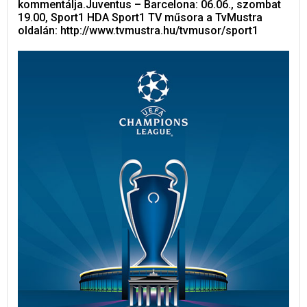
kommentálja.Juventus – Barcelona: 06.06., szombat
19.00, Sport1 HDA Sport1 TV műsora a TvMustra
oldalán: http://www.tvmustra.hu/tvmusor/sport1