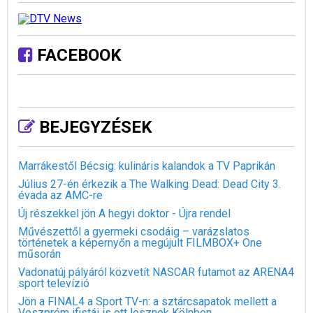
FACEBOOK
BEJEGYZÉSEK
Marrákestől Bécsig: kulináris kalandok a TV Paprikán
Július 27-én érkezik a The Walking Dead: Dead City 3.
évada az AMC-re
Új részekkel jön A hegyi doktor - Újra rendel
Művészettől a gyermeki csodáig – varázslatos
történetek a képernyőn a megújult FILMBOX+ One
műsorán
Vadonatúj pályáról közvetít NASCAR futamot az ARENA4
sport televízió
Jön a FINAL4 a Sport TV-n: a sztárcsapatok mellett a
Veszprém ifistái is ott lesznek Kölnben