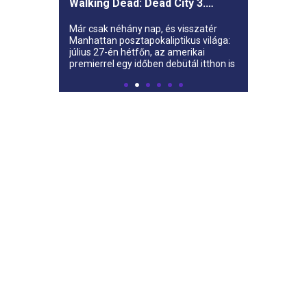
Walking Dead: Dead City 3.
évada az AMC-re
Már csak néhány nap, és visszatér
Manhattan posztapokaliptikus világa:
július 27-én hétfőn, az amerikai
premierrel egy időben debütál itthon is
az AMC-n a The Walking Dead: Dead
City harmadik évada.