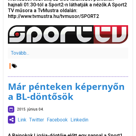
hajnali 01:30-tól a Sport2-n láthatják a nézők.A Sport2
TV műsora a TvMustra oldalán:
http://www.tvmustra.hu/tvmusor/SPORT2
Tovább...
Már pénteken képernyőn
a BL-döntősök
2015. június 04.
Link
Twitter
Facebook
Linkedin
A Bajnokok Ligája-döntője előtt egy nappal a Sport1