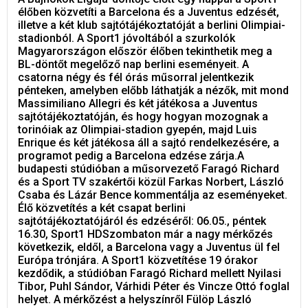
élőben közvetíti a Barcelona és a Juventus edzését,
illetve a két klub sajtótájékoztatóját a berlini Olimpiai-
stadionból. A Sport1 jóvoltából a szurkolók
Magyarországon először élőben tekinthetik meg a
BL-döntőt megelőző nap berlini eseményeit. A
csatorna négy és fél órás műsorral jelentkezik
pénteken, amelyben előbb láthatják a nézők, mit mond
Massimiliano Allegri és két játékosa a Juventus
sajtótájékoztatóján, és hogy hogyan mozognak a
torinóiak az Olimpiai-stadion gyepén, majd Luis
Enrique és két játékosa áll a sajtó rendelkezésére, a
programot pedig a Barcelona edzése zárja.A
budapesti stúdióban a műsorvezető Faragó Richard
és a Sport TV szakértői közül Farkas Norbert, László
Csaba és Lázár Bence kommentálja az eseményeket.
Élő közvetítés a két csapat berlini
sajtótájékoztatójáról és edzéséről: 06.05., péntek
16.30, Sport1 HDSzombaton már a nagy mérkőzés
következik, eldől, a Barcelona vagy a Juventus ül fel
Európa trónjára. A Sport1 közvetítése 19 órakor
kezdődik, a stúdióban Faragó Richard mellett Nyilasi
Tibor, Puhl Sándor, Várhidi Péter és Vincze Ottó foglal
helyet. A mérkőzést a helyszínről Fülöp László