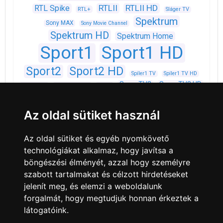
RTLII
RTLII HD
RTL Spike
RTL+
Sláger TV
Spektrum
Sony MAX
Sony Movie Channel
Spektrum HD
Spektrum Home
Sport1
Sport1 HD
Sport2
Sport2 HD
Spíler1 TV
Spíler1 TV HD
SuperTV2
SuperTV2 HD
Spíler2 TV
Spíler2 TV HD
Story4
TV Paprika
TLC
Travel Channel
Travel Channel HD
TV2
TV2 HD
Az oldal sütiket használ
TV4
TV2 Kids
TV2 Klub
Viasat History
Viasat Explore
Viasat Nature
VIASAT3
Az oldal sütiket és egyéb nyomkövető
VIASAT6
VIVA
Zenebutik
technológiákat alkalmaz, hogy javítsa a
böngészési élményét, azzal hogy személyre
szabott tartalmakat és célzott hirdetéseket
jelenít meg, és elemzi a weboldalunk
forgalmát, hogy megtudjuk honnan érkeztek a
látogatóink.
Minden jog fenntartva © 2008 - 2026
4Web Kft.