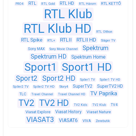
RTL
RTL HD
RTL KETTŐ
PRO4
RTL Gold
RTL Három
RTL Klub
RTL Klub HD
RTL Otthon
RTLII
RTLII HD
RTL Spike
RTL+
Sláger TV
Spektrum
Sony MAX
Sony Movie Channel
Spektrum HD
Spektrum Home
Sport1
Sport1 HD
Sport2
Sport2 HD
Spíler1 TV
Spíler1 TV HD
SuperTV2
SuperTV2 HD
Spíler2 TV
Spíler2 TV HD
Story4
TV Paprika
TLC
Travel Channel
Travel Channel HD
TV2
TV2 HD
TV4
TV2 Kids
TV2 Klub
Viasat History
Viasat Explore
Viasat Nature
VIASAT3
VIASAT6
VIVA
Zenebutik