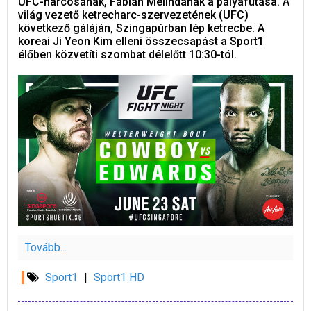
UFC-harcosának, Fábián Melindának a pályafutása. A
világ vezető ketrecharc-szervezetének (UFC)
következő gáláján, Szingapúrban lép ketrecbe. A
koreai Ji Yeon Kim elleni összecsapást a Sport1
élőben közvetíti szombat délelőtt 10:30-tól.
Tovább...
Sport1
|
Sport1 HD