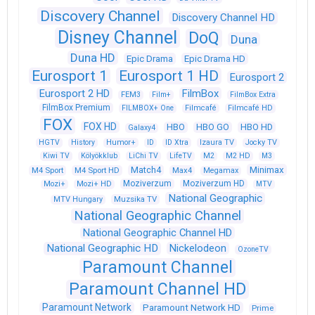
Discovery Channel
Discovery Channel HD
Disney Channel
DoQ
Duna
Duna HD
Epic Drama
Epic Drama HD
Eurosport 1
Eurosport 1 HD
Eurosport 2
Eurosport 2 HD
FilmBox
FEM3
Film+
FilmBox Extra
FilmBox Premium
FILMBOX+ One
Filmcafé
Filmcafé HD
FOX
FOX HD
HBO
HBO GO
HBO HD
Galaxy4
HGTV
History
Humor+
ID
ID Xtra
Izaura TV
Jocky TV
Kiwi TV
Kölyökklub
LiChi TV
LifeTV
M2
M2 HD
M3
Match4
Minimax
M4 Sport
M4 Sport HD
Max4
Megamax
Moziverzum
Moziverzum HD
Mozi+
Mozi+ HD
MTV
National Geographic
Muzsika TV
MTV Hungary
National Geographic Channel
National Geographic Channel HD
National Geographic HD
Nickelodeon
OzoneTV
Paramount Channel
Paramount Channel HD
Paramount Network
Paramount Network HD
Prime