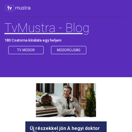
TvMustra - Blog
180 Csatorna kínálata egy helyen
TV MŰSOR
MŰSORÚJSÁG
Új részekkel jön A hegyi doktor