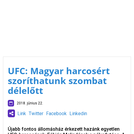
UFC: Magyar harcosért
szoríthatunk szombat
délelőtt
2018. június 22.
Link
Twitter
Facebook
Linkedin
Újabb fontos állomásház érkezett hazánk egyetlen