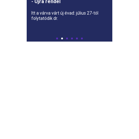
- Újra rendel
Itt a várva várt új évad: július 27-tól
folytatódik dr.