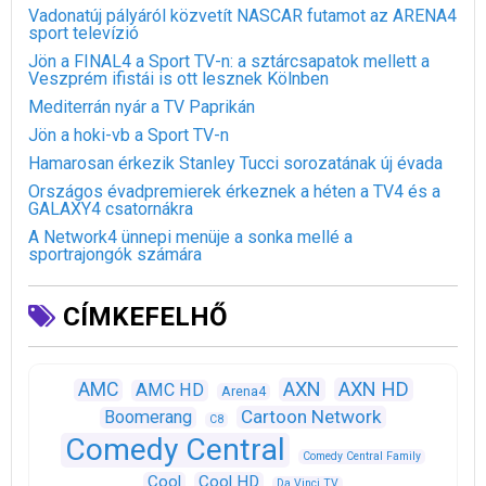
Vadonatúj pályáról közvetít NASCAR futamot az ARENA4
sport televízió
Jön a FINAL4 a Sport TV-n: a sztárcsapatok mellett a
Veszprém ifistái is ott lesznek Kölnben
Mediterrán nyár a TV Paprikán
Jön a hoki-vb a Sport TV-n
Hamarosan érkezik Stanley Tucci sorozatának új évada
Országos évadpremierek érkeznek a héten a TV4 és a
GALAXY4 csatornákra
A Network4 ünnepi menüje a sonka mellé a
sportrajongók számára
CÍMKEFELHŐ
AXN
AXN HD
AMC
AMC HD
Arena4
Cartoon Network
Boomerang
C8
Comedy Central
Comedy Central Family
Cool
Cool HD
Da Vinci TV