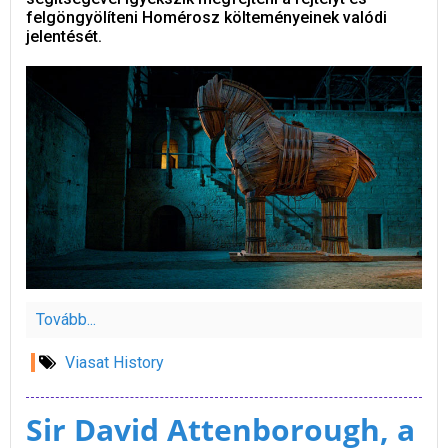
felgöngyölíteni Homérosz költeményeinek valódi
jelentését.
Tovább...
Viasat History
Sir David Attenborough, a