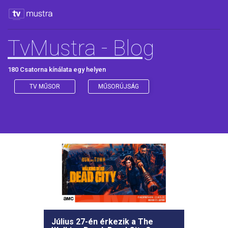
TvMustra - Blog
180 Csatorna kínálata egy helyen
TV MŰSOR
MŰSORÚJSÁG
Július 27-én érkezik a The