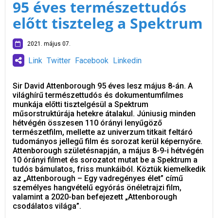
95 éves természettudós
előtt tiszteleg a Spektrum
2021. május 07.
Link
Twitter
Facebook
Linkedin
Sir David Attenborough 95 éves lesz május 8-án. A
világhírű természettudós és dokumentumfilmes
munkája előtti tisztelgésül a Spektrum
műsorstruktúrája hetekre átalakul. Júniusig minden
hétvégén összesen 110 órányi lenyűgöző
természetfilm, mellette az univerzum titkait feltáró
tudományos jellegű film és sorozat kerül képernyőre.
Attenborough születésnapján, a május 8-9-i hétvégén
10 órányi filmet és sorozatot mutat be a Spektrum a
tudós bámulatos, friss munkáiból. Köztük kiemelkedik
az „Attenborough – Egy vadregényes élet” című
személyes hangvételű egyórás önéletrajzi film,
valamint a 2020-ban befejezett „Attenborough
csodálatos világa”.