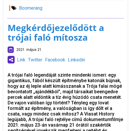
Boomerang
Megkérdőjezelődött a
trójai faló mítosza
2021. május 21.
Link
Twitter
Facebook
Linkedin
A trójai faló legendáját szinte mindenki ismeri: egy
gigantikus, fából készült építménybe katonák bújnak,
hogy az éj leple alatt kimásszanak a Trója falai mögé
bevontatott „ajándékból”, majd társaikat beengedve
percek alatt eldöntik a tíz évig húzódó csata menetét.
De vajon valóban így történt? Tényleg egy lovat
formált az építmény, a valóságban is így dőlt el a
csata, vagy mindez csak mítosz? A Viasat History
legújabb, A trójai faló rejtélye című dokumentumfilmje
2021. május 23-án vasárnap 21 órától szakértők
segítségével igyekszik megfejteni a rejtélyt és