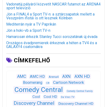
Vadonatúj pályáról közvetít NASCAR futamot az ARENA4
sport televízió
Jön a FINAL4 a Sport TV-n: a sztárcsapatok mellett a
Veszprém ifistái is ott lesznek Kölnben
Mediterrán nyár a TV Paprikán
Jön a hoki-vb a Sport TV-n
Hamarosan érkezik Stanley Tucci sorozatának új évada
Országos évadpremierek érkeznek a héten a TV4 és a
GALAXY4 csatornákra
CÍMKEFELHŐ
AXN
AXN HD
AMC
AMC HD
Arena4
Cartoon Network
Boomerang
C8
Comedy Central
Comedy Central Family
Cool
Cool HD
Da Vinci TV
Discovery Channel
Discovery Channel HD