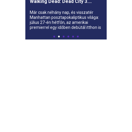
Walking Dead: Dead City 3.
évada az AMC-re
Már csak néhány nap, és visszatér
Manhattan posztapokaliptikus világa:
július 27-én hétfőn, az amerikai
premierrel egy időben debütál itthon is
az AMC-n a The Walking Dead: Dead
City harmadik évada.