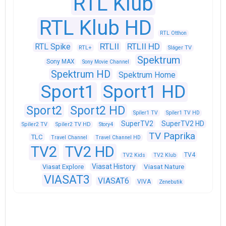
RTL Klub
RTL Klub HD
RTL Otthon
RTLII
RTLII HD
RTL Spike
RTL+
Sláger TV
Spektrum
Sony MAX
Sony Movie Channel
Spektrum HD
Spektrum Home
Sport1
Sport1 HD
Sport2
Sport2 HD
Spíler1 TV
Spíler1 TV HD
SuperTV2
SuperTV2 HD
Spíler2 TV
Spíler2 TV HD
Story4
TV Paprika
TLC
Travel Channel
Travel Channel HD
TV2
TV2 HD
TV4
TV2 Kids
TV2 Klub
Viasat History
Viasat Explore
Viasat Nature
VIASAT3
VIASAT6
VIVA
Zenebutik