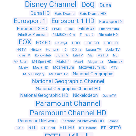
Disney Channel
DoQ
Duna
Duna HD
Epic Drama
Epic Drama HD
Eurosport 1
Eurosport 1 HD
Eurosport 2
Eurosport 2 HD
FilmBox
FEM3
Film+
FilmBox Extra
FilmBox Premium
FILMBOX+ One
Filmcafé
Filmcafé HD
FOX
FOX HD
HBO
HBO GO
HBO HD
Galaxy4
HGTV
History
Humor+
ID
ID Xtra
Izaura TV
Jocky TV
Kiwi TV
Kölyökklub
LiChi TV
LifeTV
M2
M2 HD
M3
Match4
Minimax
M4 Sport
M4 Sport HD
Max4
Megamax
Moziverzum
Moziverzum HD
Mozi+
Mozi+ HD
MTV
National Geographic
Muzsika TV
MTV Hungary
National Geographic Channel
National Geographic Channel HD
National Geographic HD
Nickelodeon
OzoneTV
Paramount Channel
Paramount Channel HD
Paramount Network
Paramount Network HD
Prime
RTL
RTL HD
RTL KETTŐ
PRO4
RTL Gold
RTL Három