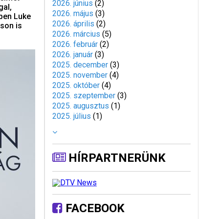
2026. június
(
2
)
gal,
2026. május
(
3
)
yben Luke
2026. április
(
2
)
áson is
2026. március
(
5
)
2026. február
(
2
)
2026. január
(
3
)
2025. december
(
3
)
2025. november
(
4
)
2025. október
(
4
)
2025. szeptember
(
3
)
2025. augusztus
(
1
)
2025. július
(
1
)
HÍRPARTNERÜNK
FACEBOOK