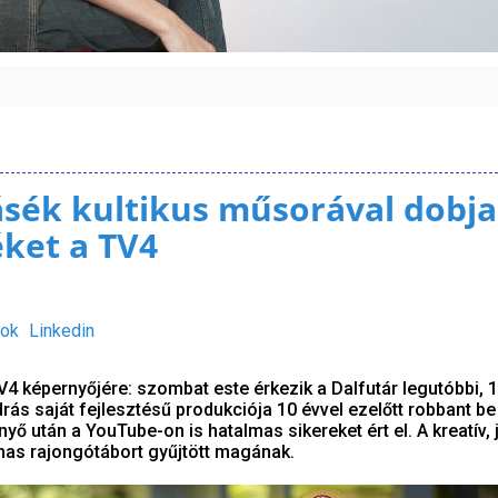
sék kultikus műsorával dobja 
éket a TV4
ok
Linkedin
V4 képernyőjére: szombat este érkezik a Dalfutár legutóbbi, 1
rás saját fejlesztésű produkciója 10 évvel ezelőtt robbant be
yő után a YouTube-on is hatalmas sikereket ért el. A kreatív, 
as rajongótábort gyűjtött magának.