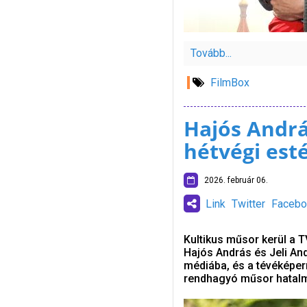
Tovább...
FilmBox
Hajós Andrá
hétvégi est
2026. február 06.
Link
Twitter
Facebo
Kultikus műsor kerül a T
Hajós András és Jeli And
médiába, és a tévéképern
rendhagyó műsor hatalm