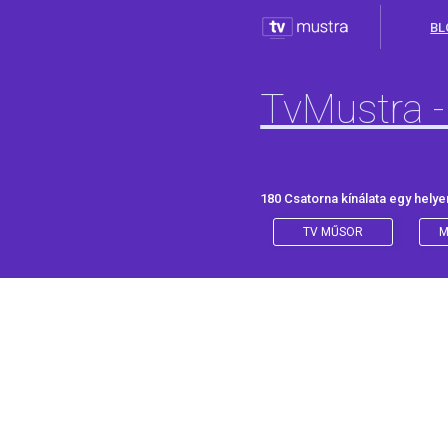
BL
TvMustra -
180 Csatorna kínálata egy helye
TV MŰSOR
M