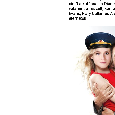
című alkotással, a Dian
valamint a feszült, kom
Evans, Rory Culkin és Al
elérhetők.