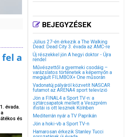
BEJEGYZÉSEK
Július 27-én érkezik a The Walking
Dead: Dead City 3. évada az AMC-re
fel a
Új részekkel jön A hegyi doktor - Újra
rendel
Művészettől a gyermeki csodáig –
varázslatos történetek a képernyőn a
megújult FILMBOX+ One műsorán
Vadonatúj pályáról közvetít NASCAR
futamot az ARENA4 sport televízió
Jön a FINAL4 a Sport TV-n: a
sztárcsapatok mellett a Veszprém
1. évada.
ifistái is ott lesznek Kölnben
 a
Mediterrán nyár a TV Paprikán
játékos és
Jön a hoki-vb a Sport TV-n
Hamarosan érkezik Stanley Tucci
sorozatának új évada