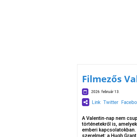
Filmezős Va
2026. február 13.
Link
Twitter
Facebo
A Valentin-nap nem csu
történetekről is, amely
emberi kapcsolatokban. 
szerelmet: a Hugh Grant