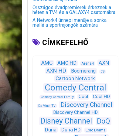
Országos évadpremierek érkeznek a
héten a TV4 és a GALAXY4 csatornákra
A Network4 ünnepi menüje a sonka
mellé a sportrajongók számára
CÍMKEFELHŐ
AXN
AMC
AMC HD
Arena4
AXN HD
Boomerang
C8
Cartoon Network
Comedy Central
Cool
Cool HD
Comedy Central Family
Discovery Channel
Da Vinci TV
Discovery Channel HD
Disney Channel
DoQ
Duna
Duna HD
Epic Drama