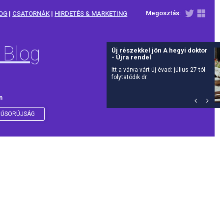
Megosztás:
OG
|
CSATORNÁK
|
HIRDETÉS & MARKETING
 Blog
Új részekkel jön A hegyi doktor
- Újra rendel
Itt a várva várt új évad: július 27-tól
folytatódik dr.
n
ŰSORÚJSÁG