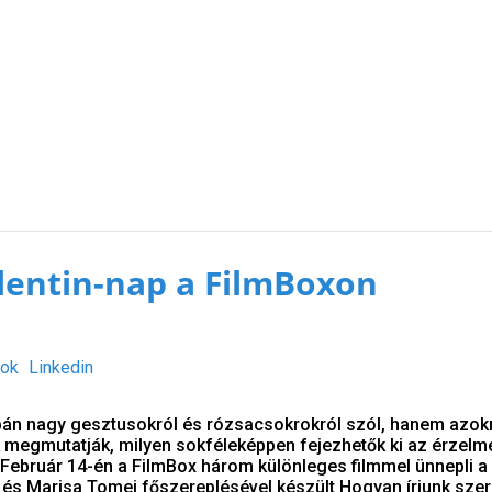
lentin-nap a FilmBoxon
ok
Linkedin
pán nagy gesztusokról és rózsacsokrokról szól, hanem azokr
ek megmutatják, milyen sokféleképpen fejezhetők ki az érzelm
Február 14-én a FilmBox három különleges filmmel ünnepli a
 és Marisa Tomei főszereplésével készült Hogyan írjunk sze