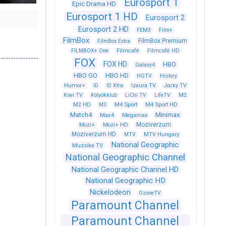
Eurosport 1
Epic Drama HD
Eurosport 1 HD
Eurosport 2
Eurosport 2 HD
FEM3
Film+
FilmBox
FilmBox Premium
FilmBox Extra
FILMBOX+ One
Filmcafé
Filmcafé HD
FOX
FOX HD
HBO
Galaxy4
HBO GO
HBO HD
HGTV
History
Humor+
ID
ID Xtra
Izaura TV
Jocky TV
Kiwi TV
Kölyökklub
LiChi TV
LifeTV
M2
M4 Sport
M4 Sport HD
M2 HD
M3
Match4
Minimax
Max4
Megamax
Moziverzum
Mozi+
Mozi+ HD
Moziverzum HD
MTV
MTV Hungary
National Geographic
Muzsika TV
National Geographic Channel
National Geographic Channel HD
National Geographic HD
Nickelodeon
OzoneTV
Paramount Channel
Paramount Channel