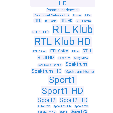
HD
Paramount Network
Paramount Network HD
Prime
PRO4
RTL
RTL HD
RTL Gold
RTL Három
RTL Klub
RTL KETTŐ
RTL Klub HD
RTLII
RTL Spike
RTL+
RTL Otthon
RTLII HD
Sony MAX
Sláger TV
Spektrum
Sony Movie Channel
Spektrum HD
Spektrum Home
Sport1
Sport1 HD
Sport2
Sport2 HD
Spíler1 TV
Spíler1 TV HD
Spíler2 TV
SuperTV2
Spíler2 TV HD
Story4