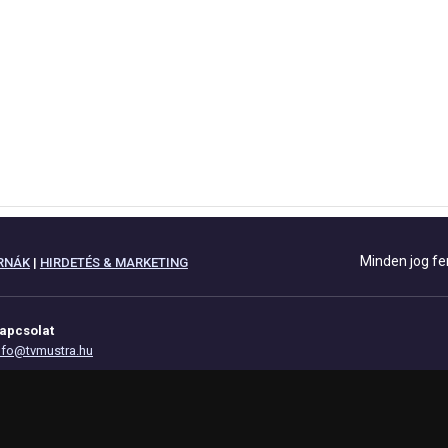
Minden jog fe
RNÁK
|
HIRDETÉS & MARKETING
apcsolat
nfo@tvmustra.hu
datvédelem
mpresszum
z oldal támogatása: