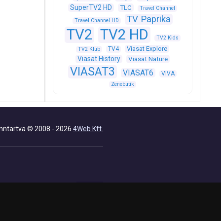
SuperTV2 HD
TLC
Travel Channel
TV Paprika
Travel Channel HD
TV2
TV2 HD
TV2 Kids
Viasat Explore
TV4
TV2 Klub
Viasat History
Viasat Nature
VIASAT3
VIASAT6
VIVA
Zenebutik
nntartva © 2008 - 2026
4Web Kft.