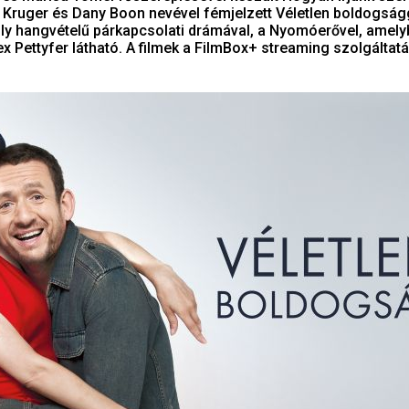
e Kruger és Dany Boon nevével fémjelzett Véletlen boldogság
oly hangvételű párkapcsolati drámával, a Nyomóerővel, amel
ex Pettyfer látható. A filmek a FilmBox+ streaming szolgáltat