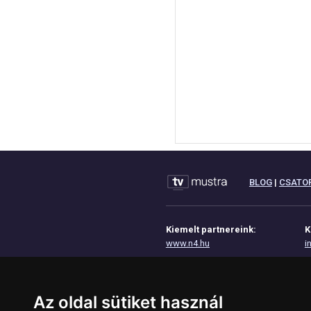
BLOG
|
CSATO
Kiemelt partnereink:
K
www.n4.hu
i
www.eoktat.hu
A
www.josdavonal.hu
I
Az oldal sütiket használ
www.tinyurl.hu
A