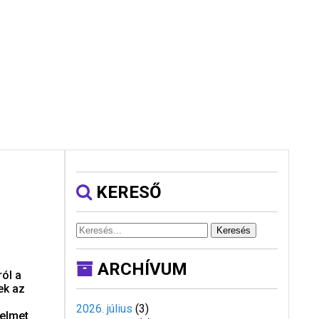
KERESŐ
Keresés
ARCHÍVUM
ól a
ek az
2026. július
(
3
)
relmet