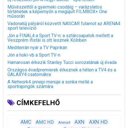
Művészettől a gyermeki csodáig – varázslatos
történetek a képernyőn a megújult FILMBOX+ One
műsorán
Vadonatúj pályáról közvetít NASCAR futamot az ARENA4
sport televízió
Jön a FINAL4 a Sport TV-n: a sztárcsapatok mellett a
Veszprém ifistái is ott lesznek Kölnben
Mediterrán nyár a TV Paprikán
Jön a hoki-vb a Sport TV-n
Hamarosan érkezik Stanley Tucci sorozatának új évada
Országos évadpremierek érkeznek a héten a TV4 és a
GALAXY4 csatornákra
A Network4 ünnepi menüje a sonka mellé a
sportrajongók számára
CÍMKEFELHŐ
AXN
AXN HD
AMC
AMC HD
Arena4