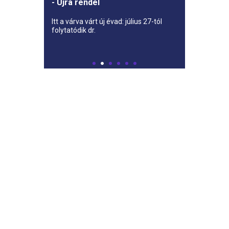
- Újra rendel
Itt a várva várt új évad: július 27-tól
folytatódik dr.