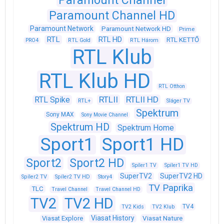
Paramount Channel
Paramount Channel HD
Paramount Network
Paramount Network HD
Prime
RTL
RTL HD
RTL KETTŐ
PRO4
RTL Gold
RTL Három
RTL Klub
RTL Klub HD
RTL Otthon
RTLII
RTLII HD
RTL Spike
RTL+
Sláger TV
Spektrum
Sony MAX
Sony Movie Channel
Spektrum HD
Spektrum Home
Sport1
Sport1 HD
Sport2
Sport2 HD
Spíler1 TV
Spíler1 TV HD
SuperTV2
SuperTV2 HD
Spíler2 TV
Spíler2 TV HD
Story4
TV Paprika
TLC
Travel Channel
Travel Channel HD
TV2
TV2 HD
TV4
TV2 Kids
TV2 Klub
Viasat History
Viasat Explore
Viasat Nature