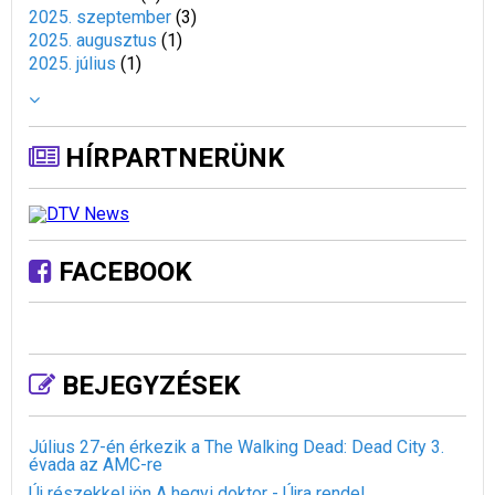
2025. szeptember
(
3
)
2025. augusztus
(
1
)
2025. július
(
1
)
HÍRPARTNERÜNK
FACEBOOK
BEJEGYZÉSEK
Július 27-én érkezik a The Walking Dead: Dead City 3.
évada az AMC-re
Új részekkel jön A hegyi doktor - Újra rendel