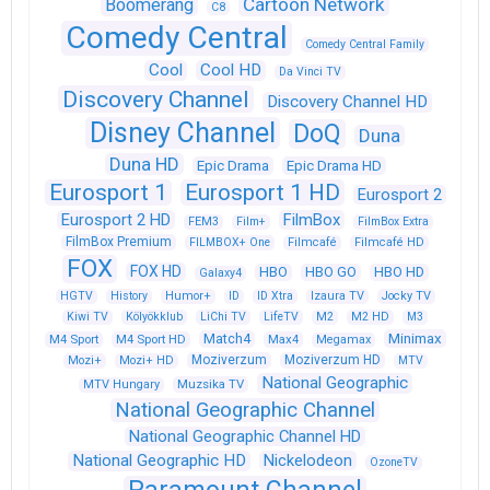
Cartoon Network
Boomerang
C8
Comedy Central
Comedy Central Family
Cool
Cool HD
Da Vinci TV
Discovery Channel
Discovery Channel HD
Disney Channel
DoQ
Duna
Duna HD
Epic Drama
Epic Drama HD
Eurosport 1
Eurosport 1 HD
Eurosport 2
Eurosport 2 HD
FilmBox
FEM3
Film+
FilmBox Extra
FilmBox Premium
FILMBOX+ One
Filmcafé
Filmcafé HD
FOX
FOX HD
HBO
HBO GO
HBO HD
Galaxy4
HGTV
History
Humor+
ID
ID Xtra
Izaura TV
Jocky TV
Kiwi TV
Kölyökklub
LiChi TV
LifeTV
M2
M2 HD
M3
Match4
Minimax
M4 Sport
M4 Sport HD
Max4
Megamax
Moziverzum
Moziverzum HD
Mozi+
Mozi+ HD
MTV
National Geographic
Muzsika TV
MTV Hungary
National Geographic Channel
National Geographic Channel HD
National Geographic HD
Nickelodeon
OzoneTV