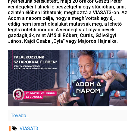
nyerhetünk betekintést, majd 20 órakor Geszti Péter
vendégeként ülnek le beszélgetni egy stúdióban, amit
szintén élőben láthatunk, méghozzá a VIASAT3-on. Az
Adom a napom célja, hogy a meghívottak egy új,
eddig nem ismert oldalukat mutassák meg, a lehető
legőszintébb módon. A vendéglistát olyan nevek
gazdagítják, mint Alföldi Róbert, Curtis, Gálvölgyi
János, Kajdi Csaba „Cyla” vagy Majoros Hajnalka.
Tovább...
VIASAT3