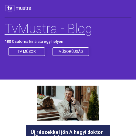
TvMustra - Blog
180 Csatorna kínálata egy helyen
TV MŰSOR
MŰSORÚJSÁG
Új részekkel jön A hegyi doktor