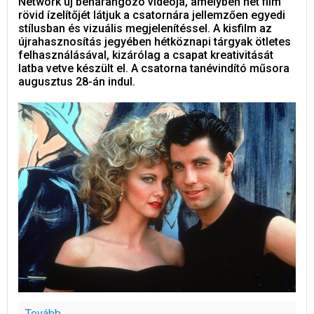
Network új beharangozó videója, amelyben hét film
rövid ízelítőjét látjuk a csatornára jellemzően egyedi
stílusban és vizuális megjelenítéssel. A kisfilm az
újrahasznosítás jegyében hétköznapi tárgyak ötletes
felhasználásával, kizárólag a csapat kreativitását
latba vetve készült el. A csatorna tanévindító műsora
augusztus 28-án indul.
Tovább...