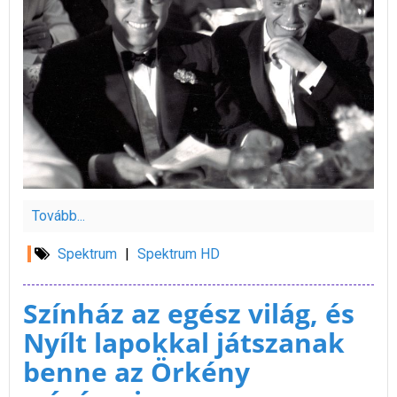
Tovább...
Spektrum
|
Spektrum HD
Színház az egész világ, és
Nyílt lapokkal játszanak
benne az Örkény