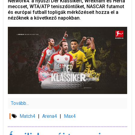
Network4: a nyuszi Der Klassikert, Wrexham és Herta
meccset, WTA/ATP teniszdöntőket, NASCAR futamot
és európai futball topligák mérkőzéseit hozza el a
nézőknek a következő napokban.
Tovább...
Match4
|
Arena4
|
Max4