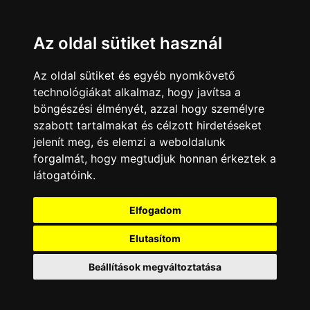
Az oldal sütiket használ
Az oldal sütiket és egyéb nyomkövető
technológiákat alkalmaz, hogy javítsa a
böngészési élményét, azzal hogy személyre
szabott tartalmakat és célzott hirdetéseket
jelenít meg, és elemzi a weboldalunk
forgalmát, hogy megtudjuk honnan érkeztek a
látogatóink.
Minden jog fenntartva © 2008 - 2026
4Web Kft.
Elfogadom
A csatornák a műsorváltoztatás jogát
fenntartják! A portál üzemeltetője semmiféle
Elutasítom
felelősséget nem vállal a weboldalon
megjelentetett hirdetések tartalmáért, illetve a
Beállítások megváltoztatása
hirdetésekhez feltöltött képekért!