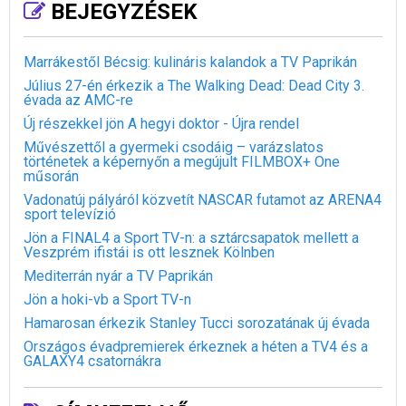
BEJEGYZÉSEK
Marrákestől Bécsig: kulináris kalandok a TV Paprikán
Július 27-én érkezik a The Walking Dead: Dead City 3.
évada az AMC-re
Új részekkel jön A hegyi doktor - Újra rendel
Művészettől a gyermeki csodáig – varázslatos
történetek a képernyőn a megújult FILMBOX+ One
műsorán
Vadonatúj pályáról közvetít NASCAR futamot az ARENA4
sport televízió
Jön a FINAL4 a Sport TV-n: a sztárcsapatok mellett a
Veszprém ifistái is ott lesznek Kölnben
Mediterrán nyár a TV Paprikán
Jön a hoki-vb a Sport TV-n
Hamarosan érkezik Stanley Tucci sorozatának új évada
Országos évadpremierek érkeznek a héten a TV4 és a
GALAXY4 csatornákra