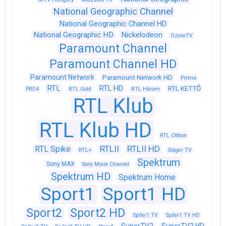
National Geographic Channel
National Geographic Channel HD
National Geographic HD
Nickelodeon
OzoneTV
Paramount Channel
Paramount Channel HD
Paramount Network
Paramount Network HD
Prime
RTL
RTL HD
RTL KETTŐ
PRO4
RTL Gold
RTL Három
RTL Klub
RTL Klub HD
RTL Otthon
RTLII
RTLII HD
RTL Spike
RTL+
Sláger TV
Spektrum
Sony MAX
Sony Movie Channel
Spektrum HD
Spektrum Home
Sport1
Sport1 HD
Sport2
Sport2 HD
Spíler1 TV
Spíler1 TV HD
SuperTV2
SuperTV2 HD