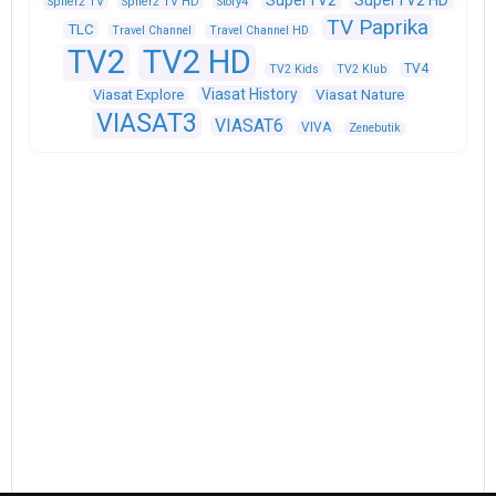
Spíler2 TV
Spíler2 TV HD
Story4
TV Paprika
TLC
Travel Channel
Travel Channel HD
TV2
TV2 HD
TV4
TV2 Kids
TV2 Klub
Viasat History
Viasat Explore
Viasat Nature
VIASAT3
VIASAT6
VIVA
Zenebutik