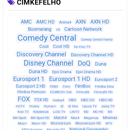
CÍMKEFELHŐ
AXN
AXN HD
AMC
AMC HD
Arena4
Cartoon Network
Boomerang
C8
Comedy Central
Comedy Central Family
Cool
Cool HD
Da Vinci TV
Discovery Channel
Discovery Channel HD
Disney Channel
DoQ
Duna
Duna HD
Epic Drama
Epic Drama HD
Eurosport 1
Eurosport 1 HD
Eurosport 2
Eurosport 2 HD
FilmBox
FEM3
Film+
FilmBox Extra
FilmBox Premium
FILMBOX+ One
Filmcafé
Filmcafé HD
FOX
FOX HD
HBO
HBO GO
HBO HD
Galaxy4
HGTV
History
Humor+
ID
ID Xtra
Izaura TV
Jocky TV
Kiwi TV
Kölyökklub
LiChi TV
LifeTV
M2
M2 HD
M3
Match4
Minimax
M4 Sport
M4 Sport HD
Max4
Megamax
Moziverzum
Moziverzum HD
Mozi+
Mozi+ HD
MTV
National Geographic
Muzsika TV
MTV Hungary