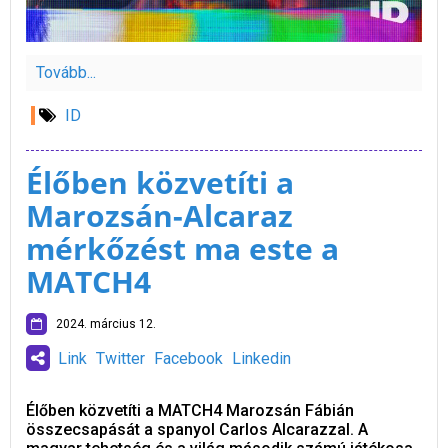
Tovább...
ID
Élőben közvetíti a
Marozsán-Alcaraz
mérkőzést ma este a
MATCH4
2024. március 12.
Link
Twitter
Facebook
Linkedin
Élőben közvetíti a MATCH4 Marozsán Fábián
összecsapását a spanyol Carlos Alcarazzal. A