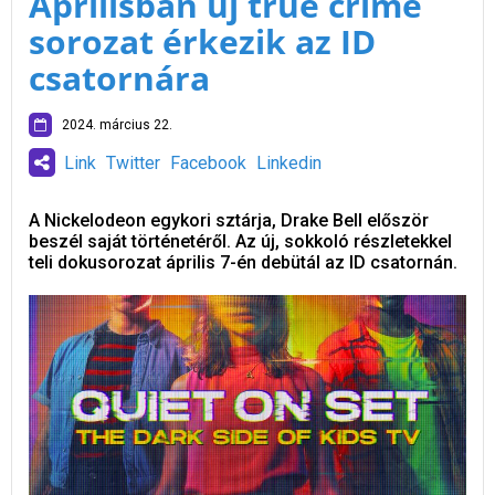
Áprilisban új true crime
sorozat érkezik az ID
csatornára
2024. március 22.
Link
Twitter
Facebook
Linkedin
A Nickelodeon egykori sztárja, Drake Bell először
beszél saját történetéről. Az új, sokkoló részletekkel
teli dokusorozat április 7-én debütál az ID csatornán.