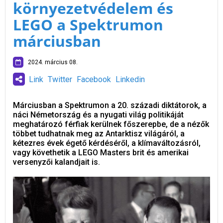
környezetvédelem és
LEGO a Spektrumon
márciusban
2024. március 08.
Link
Twitter
Facebook
Linkedin
Márciusban a Spektrumon a 20. századi diktátorok, a
náci Németország és a nyugati világ politikáját
meghatározó férfiak kerülnek főszerepbe, de a nézők
többet tudhatnak meg az Antarktisz világáról, a
kétezres évek égető kérdéséről, a klímaváltozásról,
vagy követhetik a LEGO Masters brit és amerikai
versenyzői kalandjait is.