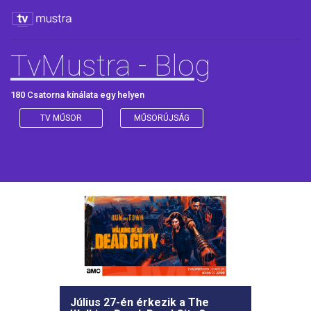
TvMustra - Blog
180 Csatorna kínálata egy helyen
TV MŰSOR
MŰSORÚJSÁG
Július 27-én érkezik a The