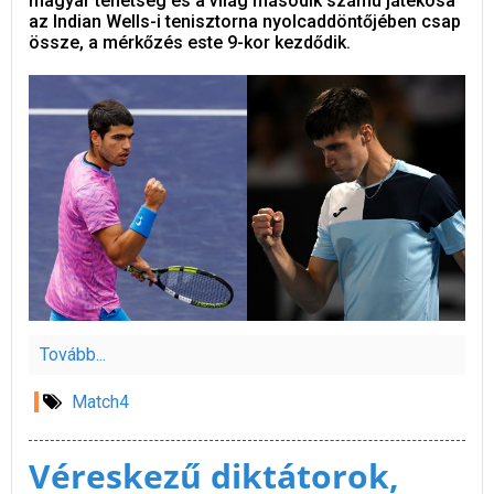
magyar tehetség és a világ második számú játékosa
az Indian Wells-i tenisztorna nyolcaddöntőjében csap
össze, a mérkőzés este 9-kor kezdődik.
Tovább...
Match4
Véreskezű diktátorok,