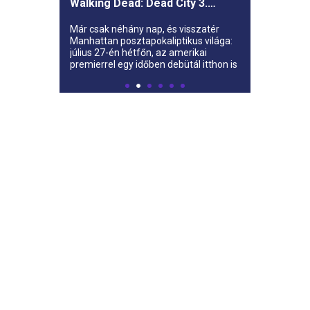
Walking Dead: Dead City 3.
évada az AMC-re
Már csak néhány nap, és visszatér
Manhattan posztapokaliptikus világa:
július 27-én hétfőn, az amerikai
premierrel egy időben debütál itthon is
az AMC-n a The Walking Dead: Dead
City harmadik évada.