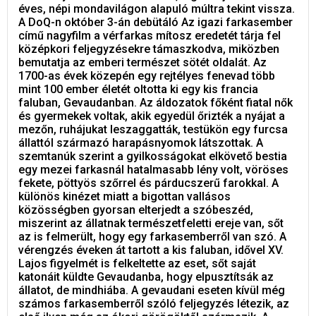
éves, népi mondavilágon alapuló múltra tekint vissza.
A DoQ-n október 3-án debütáló Az igazi farkasember
című nagyfilm a vérfarkas mítosz eredetét tárja fel
középkori feljegyzésekre támaszkodva, miközben
bemutatja az emberi természet sötét oldalát. Az
1700-as évek közepén egy rejtélyes fenevad több
mint 100 ember életét oltotta ki egy kis francia
faluban, Gevaudanban. Az áldozatok főként fiatal nők
és gyermekek voltak, akik egyedül őrizték a nyájat a
mezőn, ruhájukat leszaggatták, testükön egy furcsa
állattól származó harapásnyomok látszottak. A
szemtanúk szerint a gyilkosságokat elkövető bestia
egy mezei farkasnál hatalmasabb lény volt, vöröses
fekete, pöttyös szőrrel és párducszerű farokkal. A
különös kinézet miatt a bigottan vallásos
közösségben gyorsan elterjedt a szóbeszéd,
miszerint az állatnak természetfeletti ereje van, sőt
az is felmerült, hogy egy farkasemberről van szó. A
vérengzés éveken át tartott a kis faluban, idővel XV.
Lajos figyelmét is felkeltette az eset, sőt saját
katonáit küldte Gevaudanba, hogy elpusztítsák az
állatot, de mindhiába. A gevaudani eseten kívül még
számos farkasemberről szóló feljegyzés létezik, az