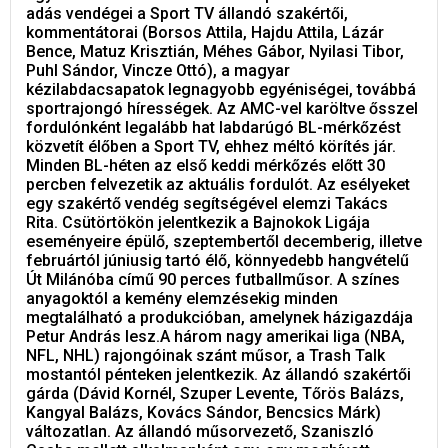
adás vendégei a Sport TV állandó szakértői,
kommentátorai (Borsos Attila, Hajdu Attila, Lázár
Bence, Matuz Krisztián, Méhes Gábor, Nyilasi Tibor,
Puhl Sándor, Vincze Ottó), a magyar
kézilabdacsapatok legnagyobb egyéniségei, továbbá
sportrajongó hírességek. Az AMC-vel karöltve ősszel
fordulónként legalább hat labdarúgó BL-mérkőzést
közvetít élőben a Sport TV, ehhez méltó körítés jár.
Minden BL-héten az első keddi mérkőzés előtt 30
percben felvezetik az aktuális fordulót. Az esélyeket
egy szakértő vendég segítségével elemzi Takács
Rita. Csütörtökön jelentkezik a Bajnokok Ligája
eseményeire épülő, szeptembertől decemberig, illetve
februártól júniusig tartó élő, könnyedebb hangvételű
Út Milánóba című 90 perces futballműsor. A színes
anyagoktól a kemény elemzésekig minden
megtalálható a produkcióban, amelynek házigazdája
Petur András lesz.A három nagy amerikai liga (NBA,
NFL, NHL) rajongóinak szánt műsor, a Trash Talk
mostantól pénteken jelentkezik. Az állandó szakértői
gárda (Dávid Kornél, Szuper Levente, Tőrös Balázs,
Kangyal Balázs, Kovács Sándor, Bencsics Márk)
változatlan. Az állandó műsorvezető, Szaniszló