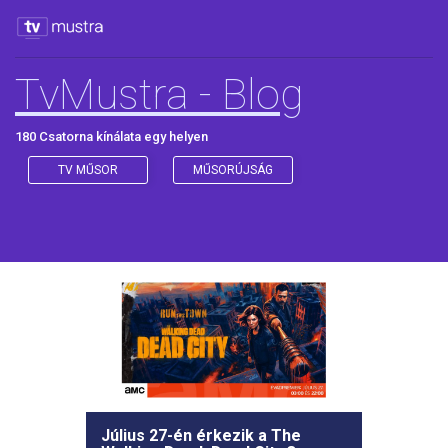
TvMustra - Blog
180 Csatorna kínálata egy helyen
TV MŰSOR
MŰSORÚJSÁG
Július 27-én érkezik a The