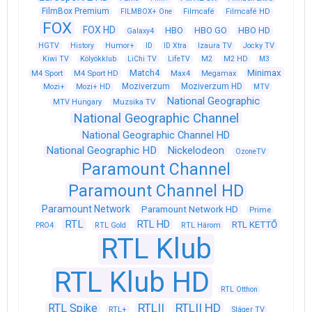
FilmBox Premium
FILMBOX+ One
Filmcafé
Filmcafé HD
FOX
FOX HD
HBO
HBO GO
HBO HD
Galaxy4
HGTV
History
Humor+
ID
ID Xtra
Izaura TV
Jocky TV
Kiwi TV
Kölyökklub
LiChi TV
LifeTV
M2
M2 HD
M3
Match4
Minimax
M4 Sport
M4 Sport HD
Max4
Megamax
Moziverzum
Moziverzum HD
Mozi+
Mozi+ HD
MTV
National Geographic
Muzsika TV
MTV Hungary
National Geographic Channel
National Geographic Channel HD
National Geographic HD
Nickelodeon
OzoneTV
Paramount Channel
Paramount Channel HD
Paramount Network
Paramount Network HD
Prime
RTL
RTL HD
RTL KETTŐ
PRO4
RTL Gold
RTL Három
RTL Klub
RTL Klub HD
RTL Otthon
RTLII
RTLII HD
RTL Spike
RTL+
Sláger TV