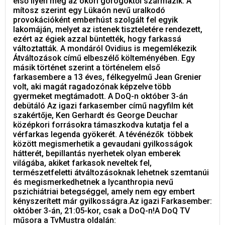
első ilyen még az ókori görögöktől származik. A
mítosz szerint egy Lükaón nevű uralkodó
provokációként emberhúst szolgált fel egyik
lakomáján, melyet az istenek tiszteletére rendezett,
ezért az égiek azzal büntették, hogy farkassá
változtatták. A mondáról Ovidius is megemlékezik
Átváltozások című elbeszélő költeményében. Egy
másik történet szerint a történelem első
farkasembere a 13 éves, félkegyelmű Jean Grenier
volt, aki magát ragadozónak képzelve több
gyermeket megtámadott. A DoQ-n október 3-án
debütáló Az igazi farkasember című nagyfilm két
szakértője, Ken Gerhardt és George Deuchar
középkori forrásokra támaszkodva kutatja fel a
vérfarkas legenda gyökerét. A tévénézők többek
között megismerhetik a gevaudani gyilkosságok
hátterét, bepillantás nyerhetek olyan emberek
világába, akiket farkasok neveltek fel,
természetfeletti átváltozásoknak lehetnek szemtanúi
és megismerkedhetnek a lycanthropia nevű
pszichiátriai betegséggel, amely nem egy embert
kényszerített már gyilkosságra.Az igazi Farkasember:
október 3-án, 21:05-kor, csak a DoQ-n!A DoQ TV
műsora a TvMustra oldalán: