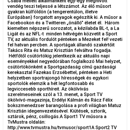
Csaba mellett alkalmanként egy-egy meghívott
vendég teszi teljessé a létszámot. Az élő műsort
gyakran külföldön (a tengerentúlon, illetve
Európában) forgatott anyagok egészítik ki. A műsor a
Facebookon és a Twitteren „önálló” életet él. Három
kiemelten népszerű sorozatot, a kézilabda BL-t, a La
Ligát és az NFL-t minden hétvégén közvetít a Sport
TV, az aktuális fordulót pénteken a Mezeket fel! vezeti
fel hatvan percben. A sportágak állandó szakértőit
Takács Rita és Matuz Krisztián felváltva fogadja.
Hétfőtől csütörtökig jelentkezik az aktuális napi
eseményekkel negyedórában foglalkozó Mai helyzet,
csütörtökönként a Sportgazdaság című gazdasági
kerekasztal Fazekas Erzsébettel, pénteken a Heti
helyzetben sportrajongó hírességek és egykori
sportolók elemzik a hét legfontosabb és
legviccesebb sporthíreit. Az ökölvívás
szerelmeseinek szól a 13. menet, a Sport TV
ökölvívó-magazinja, Erdélyi Kálmán és Rácz Félix
bokszmenedzser barangolása a profi világban Matuz
Krisztián idegenvezetésével. Kiütések, sztorik,
sztárok, pénz, csillogás.A Sport1 TV műsora a
TvMustra oldalán:
http://www.tvmustra.hu/tvmusor/sport1A Sport2 TV