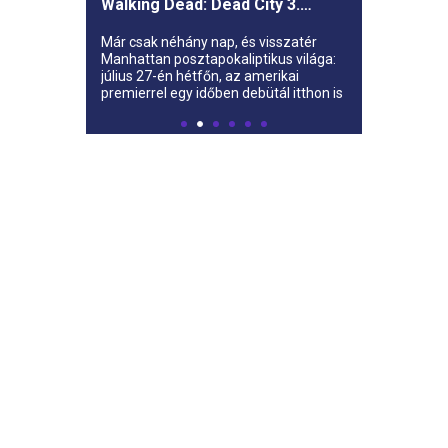
Walking Dead: Dead City 3.
évada az AMC-re
Már csak néhány nap, és visszatér
Manhattan posztapokaliptikus világa:
július 27-én hétfőn, az amerikai
premierrel egy időben debütál itthon is
az AMC-n a The Walking Dead: Dead
City harmadik évada.