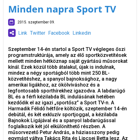
Minden napra Sport TV
2015. szeptember 09.
Link
Twitter
Facebook
Linkedin
Szeptember 14-én startol a Sport TV végleges őszi
programstruktúrája, amely az élő sportközvetítések
mellett minden hétköznap saját gyártású műsorokat
kínál. Ezek közül több átalakul, újak is indulnak,
mindez a négy sportágból több mint 250 BL-
közvetítéshez, a spanyol bajnoksághoz, a nagy
amerikai ligákhoz, az ökölvíváshoz és a
legfontosabb sporthírekhez igazodva. A labdarúgó
BL és a férfi kézilabda BL indulásának hetében
kezdődik el az igazi „sportősz” a Sport TV-n. A
Harmadik Félidő hétfőre költözik, szeptember 14-én
debütál, és két exkluzív sportjoggal, a kézilabda
Bajnokok Ligájával és a spanyol labdarúgással
foglalkozik két jól elkülöníthető részben. A
műsorvezető Petur András, a háziasszony pedig
egymást váltva Takács Rita és Lipcsei Betta lesz. Az