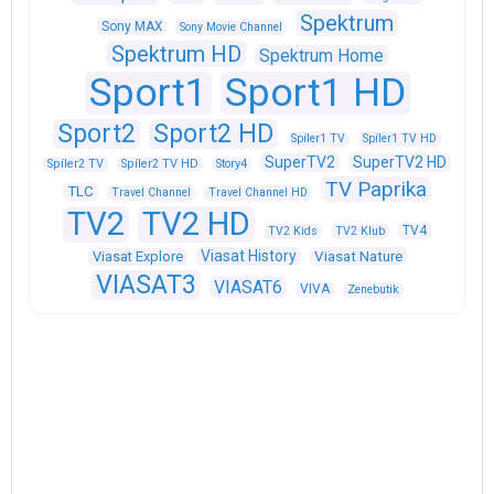
Spektrum
Sony MAX
Sony Movie Channel
Spektrum HD
Spektrum Home
Sport1
Sport1 HD
Sport2
Sport2 HD
Spíler1 TV
Spíler1 TV HD
SuperTV2
SuperTV2 HD
Spíler2 TV
Spíler2 TV HD
Story4
TV Paprika
TLC
Travel Channel
Travel Channel HD
TV2
TV2 HD
TV4
TV2 Kids
TV2 Klub
Viasat History
Viasat Explore
Viasat Nature
VIASAT3
VIASAT6
VIVA
Zenebutik