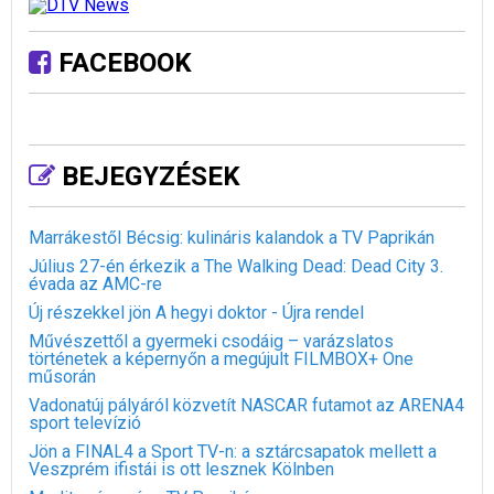
FACEBOOK
BEJEGYZÉSEK
Marrákestől Bécsig: kulináris kalandok a TV Paprikán
Július 27-én érkezik a The Walking Dead: Dead City 3.
évada az AMC-re
Új részekkel jön A hegyi doktor - Újra rendel
Művészettől a gyermeki csodáig – varázslatos
történetek a képernyőn a megújult FILMBOX+ One
műsorán
Vadonatúj pályáról közvetít NASCAR futamot az ARENA4
sport televízió
Jön a FINAL4 a Sport TV-n: a sztárcsapatok mellett a
Veszprém ifistái is ott lesznek Kölnben