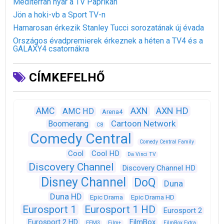
Mediterrán nyár a TV Paprikán
Jön a hoki-vb a Sport TV-n
Hamarosan érkezik Stanley Tucci sorozatának új évada
Országos évadpremierek érkeznek a héten a TV4 és a
GALAXY4 csatornákra
CÍMKEFELHŐ
AXN
AXN HD
AMC
AMC HD
Arena4
Cartoon Network
Boomerang
C8
Comedy Central
Comedy Central Family
Cool
Cool HD
Da Vinci TV
Discovery Channel
Discovery Channel HD
Disney Channel
DoQ
Duna
Duna HD
Epic Drama
Epic Drama HD
Eurosport 1
Eurosport 1 HD
Eurosport 2
Eurosport 2 HD
FilmBox
FEM3
Film+
FilmBox Extra