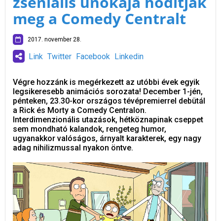
zseniális unokája hódítják
meg a Comedy Centralt
2017. november 28.
Link
Twitter
Facebook
Linkedin
Végre hozzánk is megérkezett az utóbbi évek egyik
legsikeresebb animációs sorozata! December 1-jén,
pénteken, 23.30-kor országos tévépremierrel debütál
a Rick és Morty a Comedy Centralon.
Interdimenzionális utazások, hétköznapinak cseppet
sem mondható kalandok, rengeteg humor,
ugyanakkor valóságos, árnyalt karakterek, egy nagy
adag nihilizmussal nyakon öntve.