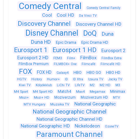
Comedy Central
Comedy Central Family
Cool
Cool HD
Da Vinci TV
Discovery Channel
Discovery Channel HD
Disney Channel
DoQ
Duna
Duna HD
Epic Drama
Epic Drama HD
Eurosport 1
Eurosport 1 HD
Eurosport 2
Eurosport 2 HD
FilmBox
FEM3
Film+
FilmBox Extra
FilmBox Premium
FILMBOX+ One
Filmcafé
Filmcafé HD
FOX
FOX HD
HBO
HBO GO
HBO HD
Galaxy4
HGTV
History
Humor+
ID
ID Xtra
Izaura TV
Jocky TV
Kiwi TV
Kölyökklub
LiChi TV
LifeTV
M2
M2 HD
M3
Match4
Minimax
M4 Sport
M4 Sport HD
Max4
Megamax
Moziverzum
Moziverzum HD
Mozi+
Mozi+ HD
MTV
National Geographic
Muzsika TV
MTV Hungary
National Geographic Channel
National Geographic Channel HD
National Geographic HD
Nickelodeon
OzoneTV
Paramount Channel