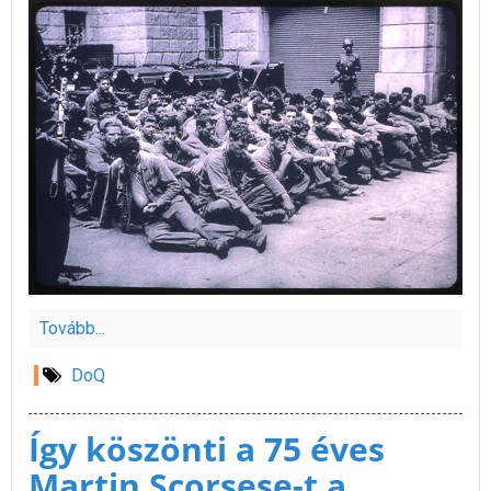
Tovább...
DoQ
Így köszönti a 75 éves
Martin Scorsese-t a