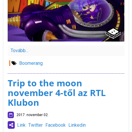
Tovább...
Boomerang
Trip to the moon
november 4-től az RTL
Klubon
2017. november 02.
Link
Twitter
Facebook
Linkedin