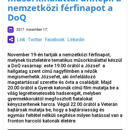
nemzetközi férfinapot a
DoQ
2017. november 17.
Link
Twitter
Facebook
Linkedin
November 19-én tartják a nemzetközi férfinapot,
melynek tiszteletére tematikus műsorkínálattal készül
a DoQ vasárnap: este 19.00 órától a József: a
hallgatag szent című nagyfilmben a nézők
megismerhetik Józsefet, aki önfeláldozó
magatartással szerette és óvta a családját. Majd
20.00 órától a Gyerek katonák című film mutatja be a
világ legrettenetesebb hadseregét, melyben
gyermekkoruktól megfosztott fiatalokat
kényszerítenek harcra. Végül 22.00 órától a Veterán
bajtársak mutatja be, hogy a bajtársiasság és
egymás feltétel nélküli segítése milyen hatással van a
fronton harcoló katonák életére.