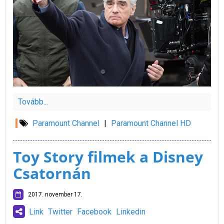
Tovább...
Paramount Channel
|
Paramount Channel HD
Toy Story filmek a Disney
Csatornán
2017. november 17.
Link
Twitter
Facebook
Linkedin