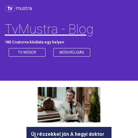
TvMustra - Blog
180 Csatorna kínálata egy helyen
TV MŰSOR
MŰSORÚJSÁG
Új részekkel jön A hegyi doktor