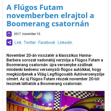
A Flúgos Futam
novemberben elrajtol a
Boomerang csatornán
2017. november 10.
Link
Twitter
Facebook
Linkedin
November 20-án visszatér a klasszikus Hanna-
Barbera sorozat vadonatúj verziója a Flúgos Futam a
Boomerang csatornán: újra versenybe szállnak
mindenki kedvenc versenyzői flúgos autóikkal, hogy
megküzdjenek a Világ Legflúgosabb Autóversenyzője
címért. Az új Flúgos Futam részek november 20-tól
lesznek láthatók a Boomerang csatornán.