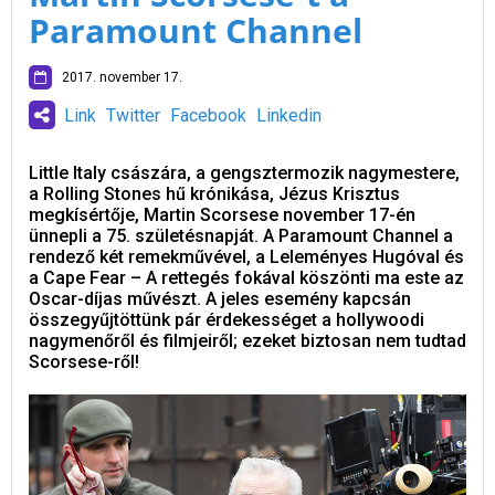
Paramount Channel
2017. november 17.
Link
Twitter
Facebook
Linkedin
Little Italy császára, a gengsztermozik nagymestere,
a Rolling Stones hű krónikása, Jézus Krisztus
megkísértője, Martin Scorsese november 17-én
ünnepli a 75. születésnapját. A Paramount Channel a
rendező két remekművével, a Leleményes Hugóval és
a Cape Fear – A rettegés fokával köszönti ma este az
Oscar-díjas művészt. A jeles esemény kapcsán
összegyűjtöttünk pár érdekességet a hollywoodi
nagymenőről és filmjeiről; ezeket biztosan nem tudtad
Scorsese-ről!