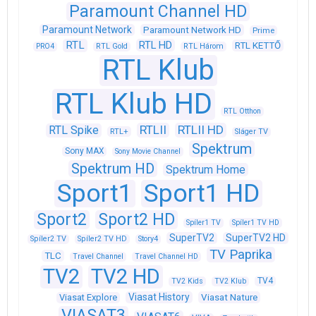
Paramount Channel HD
Paramount Network
Paramount Network HD
Prime
RTL
RTL HD
RTL KETTŐ
PRO4
RTL Gold
RTL Három
RTL Klub
RTL Klub HD
RTL Otthon
RTLII
RTLII HD
RTL Spike
RTL+
Sláger TV
Spektrum
Sony MAX
Sony Movie Channel
Spektrum HD
Spektrum Home
Sport1
Sport1 HD
Sport2
Sport2 HD
Spíler1 TV
Spíler1 TV HD
SuperTV2
SuperTV2 HD
Spíler2 TV
Spíler2 TV HD
Story4
TV Paprika
TLC
Travel Channel
Travel Channel HD
TV2
TV2 HD
TV4
TV2 Kids
TV2 Klub
Viasat History
Viasat Explore
Viasat Nature
VIASAT3