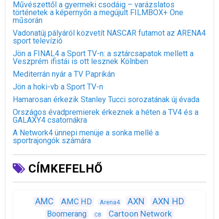
Művészettől a gyermeki csodáig – varázslatos
történetek a képernyőn a megújult FILMBOX+ One
műsorán
Vadonatúj pályáról közvetít NASCAR futamot az ARENA4
sport televízió
Jön a FINAL4 a Sport TV-n: a sztárcsapatok mellett a
Veszprém ifistái is ott lesznek Kölnben
Mediterrán nyár a TV Paprikán
Jön a hoki-vb a Sport TV-n
Hamarosan érkezik Stanley Tucci sorozatának új évada
Országos évadpremierek érkeznek a héten a TV4 és a
GALAXY4 csatornákra
A Network4 ünnepi menüje a sonka mellé a
sportrajongók számára
CÍMKEFELHŐ
AXN
AXN HD
AMC
AMC HD
Arena4
Cartoon Network
Boomerang
C8