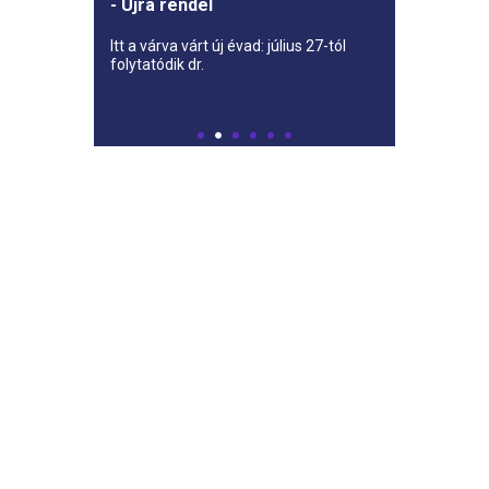
- Újra rendel
Itt a várva várt új évad: július 27-tól
folytatódik dr.