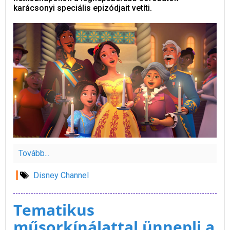
karácsonyi speciális epizódjait vetíti.
Tovább...
Disney Channel
Tematikus
műsorkínálattal ünnepli a