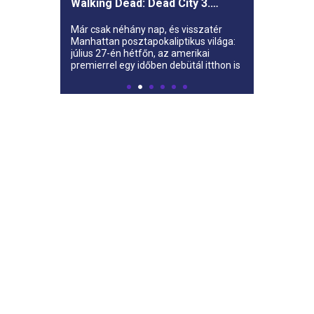
Walking Dead: Dead City 3.
évada az AMC-re
Már csak néhány nap, és visszatér
Manhattan posztapokaliptikus világa:
július 27-én hétfőn, az amerikai
premierrel egy időben debütál itthon is
az AMC-n a The Walking Dead: Dead
City harmadik évada.