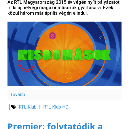
Az RTL Magyarország 2015 év végén nyílt pályázatot
írt ki új hétvégi magazinműsorok gyártására. Ezek
közül három már április végén elindul.
Tovább...
RTL Klub
|
RTL Klub HD
Premier: folytatódik a