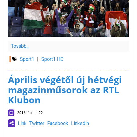
Tovább...
Sport1
|
Sport1 HD
Április végétől új hétvégi
magazinműsorok az RTL
Klubon
2016. április 22.
Link
Twitter
Facebook
Linkedin