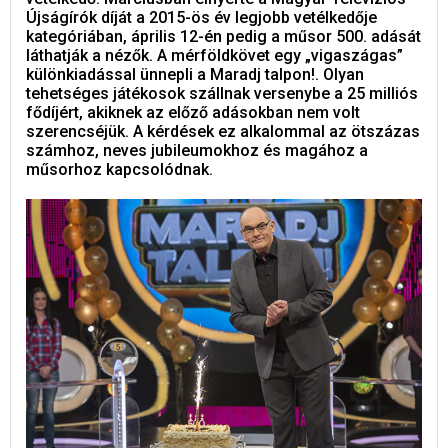
Újságírók díját a 2015-ös év legjobb vetélkedője
kategóriában, április 12-én pedig a műsor 500. adását
láthatják a nézők. A mérföldkövet egy „vigaszágas”
különkiadással ünnepli a Maradj talpon!. Olyan
tehetséges játékosok szállnak versenybe a 25 milliós
fődíjért, akiknek az előző adásokban nem volt
szerencséjük. A kérdések ez alkalommal az ötszázas
számhoz, neves jubileumokhoz és magához a
műsorhoz kapcsolódnak.