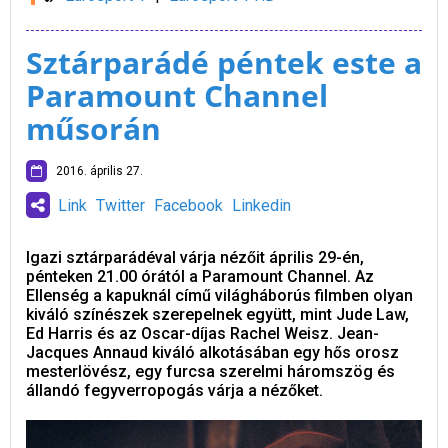
Sztárparádé péntek este a
Paramount Channel
műsorán
2016. április 27.
Link
Twitter
Facebook
Linkedin
Igazi sztárparádéval várja nézőit április 29-én,
pénteken 21.00 órától a Paramount Channel. Az
Ellenség a kapuknál című világháborús filmben olyan
kiváló színészek szerepelnek együtt, mint Jude Law,
Ed Harris és az Oscar-díjas Rachel Weisz. Jean-
Jacques Annaud kiváló alkotásában egy hős orosz
mesterlövész, egy furcsa szerelmi háromszög és
állandó fegyverropogás várja a nézőket.