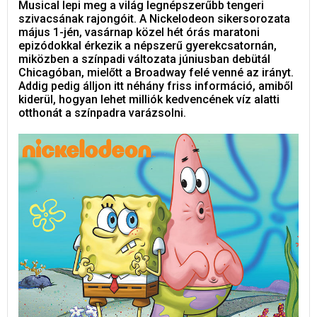
Musical lepi meg a világ legnépszerűbb tengeri
szivacsának rajongóit. A Nickelodeon sikersorozata
május 1-jén, vasárnap közel hét órás maratoni
epizódokkal érkezik a népszerű gyerekcsatornán,
miközben a színpadi változata júniusban debütál
Chicagóban, mielőtt a Broadway felé venné az irányt.
Addig pedig álljon itt néhány friss információ, amiből
kiderül, hogyan lehet milliók kedvencének víz alatti
otthonát a színpadra varázsolni.