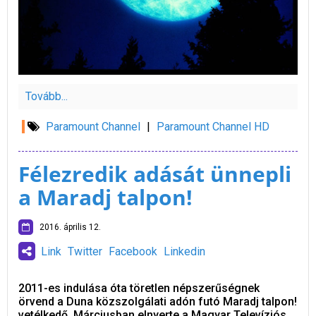
Tovább...
Paramount Channel
|
Paramount Channel HD
Félezredik adását ünnepli
a Maradj talpon!
2016. április 12.
Link
Twitter
Facebook
Linkedin
2011-es indulása óta töretlen népszerűségnek
örvend a Duna közszolgálati adón futó Maradj talpon!
vetélkedő. Márciusban elnyerte a Magyar Televíziós