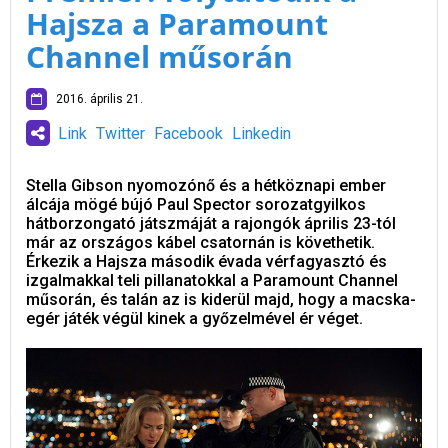
Hajsza a Paramount
Channel műsorán
2016. április 21.
Link
Twitter
Facebook
Linkedin
Stella Gibson nyomozónő és a hétköznapi ember
álcája mögé bújó Paul Spector sorozatgyilkos
hátborzongató játszmáját a rajongók április 23-tól
már az országos kábel csatornán is követhetik.
Érkezik a Hajsza második évada vérfagyasztó és
izgalmakkal teli pillanatokkal a Paramount Channel
műsorán, és talán az is kiderül majd, hogy a macska-
egér játék végül kinek a győzelmével ér véget.