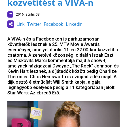
közvetítést a VIVA-n
2016. április 08.
Link
Twitter
Facebook
Linkedin
A VIVA-n és a Facebookon is párhuzamosan
követhetők lesznek a 25. MTV Movie Awards
eseményei, amelyet április 11-én 22:00-kor közvetít a
csatorna. A zenetévé közösségi oldalán Iszak Eszti
és Miskovits Marci kommentálja majd a show-t,
amelynek házigazdái Dwayne „The Rock” Johnson és
Kevin Hart lesznek, a díjátadók között pedig Charlize
Theron és Chris Hemsworth is színpadra lép majd. A
díjkiosztó életműdíját Will Smith kapja, a gála
legnagyobb esélyese pedig a 11 kategóriában jelölt
Star Wars: Az ébredő Erő.