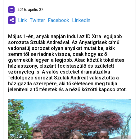
2016. április 27.
Link
Twitter
Facebook
Linkedin
Május 1-én, anyák napján indul az ID Xtra legújabb
sorozata Szulák Andreával. Az Anyatigrisek című
vadonatúj sorozat olyan anyákat mutat be, akik
semmitől se riadnak vissza, csak hogy az ő
gyermekük legyen a legjobb. Akad köztük tökéletes
háziasszony, elszánt focistaszülő és született
szörnyeteg is. A valós eseteket dramatizálva
feldolgozó sorozat Szulák Andreát választotta a
házigazda szerepére, aki tökéletesen meg tudja
jeleníteni a történetek és a néző közötti kapcsolatot.