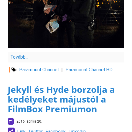
Tovább...
Paramount Channel
|
Paramount Channel HD
Jekyll és Hyde borzolja a
kedélyeket májustól a
FilmBox Premiumon
2016. április 20.
Link
Twitter
Facebook
Linkedin