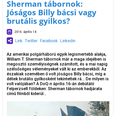
Sherman tábornok:
Jóságos Billy bácsi vagy
brutális gyilkos?
2016. április 14.
Link
Twitter
Facebook
Linkedin
Az amerikai polgárháború egyik legismertebb alakja,
William T. Sherman tábornok már a maga idejében is
megosztó személyiségnek számított, és a mai napig
szélsőséges véleményeket vált ki az emberekből. Az
északiak szemében ő volt jóságos Billy bácsi, míg a
déliek brutális gyilkosként tekintettek rá... De milyen is
volt valójában? A DoQ-n április 16-án debütáló
Felperzselt földeken: Sherman tábornok hadjárata
című filmből kiderül…