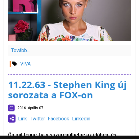
Tovább...
VIVA
11.22.63 - Stephen King új
sorozata a FOX-on
2016. április 07.
Link
Twitter
Facebook
Linkedin
Ön mit tenne, ha visszarepülhetne az időben, és