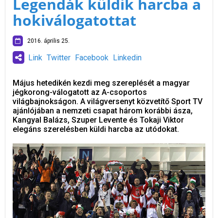
Legendák küldik harcba a
hokiválogatottat
2016. április 25.
Link
Twitter
Facebook
Linkedin
Május hetedikén kezdi meg szereplését a magyar
jégkorong-válogatott az A-csoportos
világbajnokságon. A világversenyt közvetítő Sport TV
ajánlójában a nemzeti csapat három korábbi ásza,
Kangyal Balázs, Szuper Levente és Tokaji Viktor
elegáns szerelésben küldi harcba az utódokat.