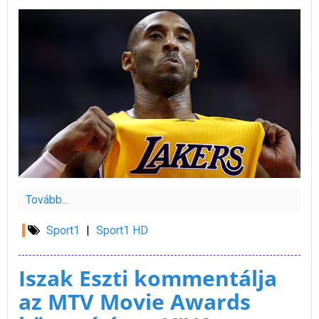
Tovább...
Sport1
|
Sport1 HD
Iszak Eszti kommentálja
az MTV Movie Awards