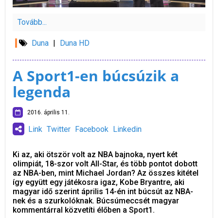
Tovább...
Duna
|
Duna HD
A Sport1-en búcsúzik a
legenda
2016. április 11.
Link
Twitter
Facebook
Linkedin
Ki az, aki ötször volt az NBA bajnoka, nyert két
olimpiát, 18-szor volt All-Star, és több pontot dobott
az NBA-ben, mint Michael Jordan? Az összes kitétel
így együtt egy játékosra igaz, Kobe Bryantre, aki
magyar idő szerint április 14-én int búcsút az NBA-
nek és a szurkolóknak. Búcsúmeccsét magyar
kommentárral közvetíti élőben a Sport1.