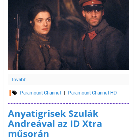
Tovább...
Paramount Channel
|
Paramount Channel HD
Anyatigrisek Szulák
Andreával az ID Xtra
műsorán