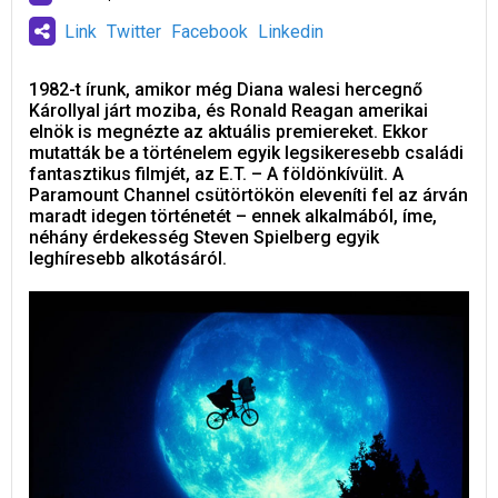
Link
Twitter
Facebook
Linkedin
1982-t írunk, amikor még Diana walesi hercegnő
Károllyal járt moziba, és Ronald Reagan amerikai
elnök is megnézte az aktuális premiereket. Ekkor
mutatták be a történelem egyik legsikeresebb családi
fantasztikus filmjét, az E.T. – A földönkívülit. A
Paramount Channel csütörtökön eleveníti fel az árván
maradt idegen történetét – ennek alkalmából, íme,
néhány érdekesség Steven Spielberg egyik
leghíresebb alkotásáról.