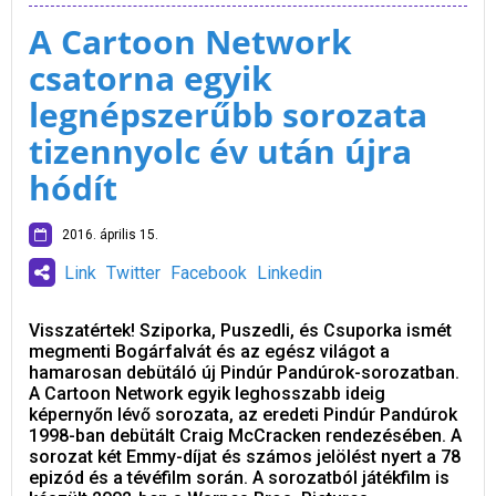
A Cartoon Network
csatorna egyik
legnépszerűbb sorozata
tizennyolc év után újra
hódít
2016. április 15.
Link
Twitter
Facebook
Linkedin
Visszatértek! Sziporka, Puszedli, és Csuporka ismét
megmenti Bogárfalvát és az egész világot a
hamarosan debütáló új Pindúr Pandúrok-sorozatban.
A Cartoon Network egyik leghosszabb ideig
képernyőn lévő sorozata, az eredeti Pindúr Pandúrok
1998-ban debütált Craig McCracken rendezésében. A
sorozat két Emmy-díjat és számos jelölést nyert a 78
epizód és a tévéfilm során. A sorozatból játékfilm is