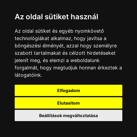
lehetősége nyílna rá, hogy átírja a történelmet?
Többek között ezt a kérdést boncolgatja a 11.22.63.
Az oldal sütiket használ
Az oldal sütiket és egyéb nyomkövető
technológiákat alkalmaz, hogy javítsa a
böngészési élményét, azzal hogy személyre
szabott tartalmakat és célzott hirdetéseket
jelenít meg, és elemzi a weboldalunk
forgalmát, hogy megtudjuk honnan érkeztek a
látogatóink.
Elfogadom
Elutasítom
Tovább...
Beállítások megváltoztatása
FOX