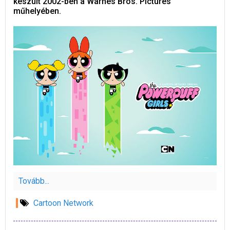
készült 2002-ben a Warnes Bros. Pictures
műhelyében.
Tovább...
Cartoon Network