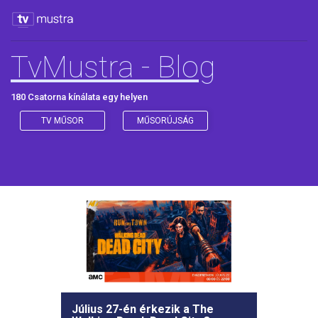
TvMustra - Blog
180 Csatorna kínálata egy helyen
TV MŰSOR
MŰSORÚJSÁG
Július 27-én érkezik a The