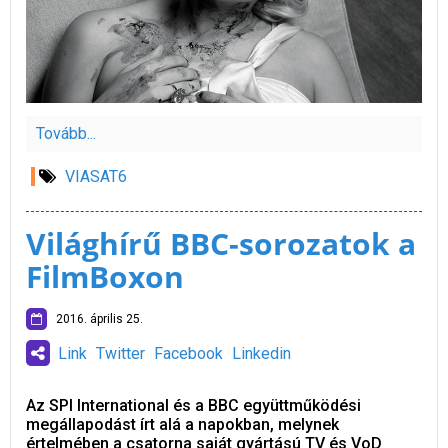
Tovább...
VIASAT6
Világhírű BBC-sorozatok a
FilmBoxon
2016. április 25.
Link
Twitter
Facebook
Linkedin
Az SPI International és a BBC együttműködési
megállapodást írt alá a napokban, melynek
értelmében a csatorna saját gyártású TV és VoD