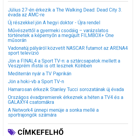
Július 27-én érkezik a The Walking Dead: Dead City 3.
évada az AMC-re
Új részekkel jön A hegyi doktor - Újra rendel
Művészettől a gyermeki csodáig – varázslatos
történetek a képernyőn a megújult FILMBOX+ One
műsorán
Vadonatúj pályáról közvetít NASCAR futamot az ARENA4
sport televízió
Jön a FINAL4 a Sport TV-n: a sztárcsapatok mellett a
Veszprém ifistái is ott lesznek Kölnben
Mediterrán nyár a TV Paprikán
Jön a hoki-vb a Sport TV-n
Hamarosan érkezik Stanley Tucci sorozatának új évada
Országos évadpremierek érkeznek a héten a TV4 és a
GALAXY4 csatornákra
A Network4 ünnepi menüje a sonka mellé a
sportrajongók számára
CÍMKEFELHŐ