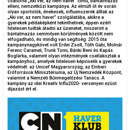
csatorna „Aki ver, az nem haver” című, bántalmazás
elleni, nemzetközi kampánya. Az elmúlt öt év során
olyan sportolók, énekesek, influenszerek álltak az
„Aki ver, az nem haver” szolgálatába, akikre a
gyerekek példaképként tekinthetnek, éppen ezért
hitelesen tudták átadni az üzenetet, miszerint a
bántalmazás semmilyen körülmények között nem
elfogadható, és mindig van segítség. 2015 óta
kampánynagykövet volt Erdei Zsolt, Tóth Gabi, Molnár
Ferenc Caramel, Trunk Tomi, Bánki Beni és Kapás
Boglárka, valamint olyan intézmények csatlakoztak a
kampányhoz, amelyek hitelesen képviselik a gyerekek
védelmét: az Unicef Magyarország, az Emberi
Erőforrások Minisztériuma, az Új Nemzedék Központ,
valamint a Nemzeti Bűnmegelőzési Tanács. A
kampány az idei Kreatív Influ2020- versenyen ezüst
díjazást ért el.