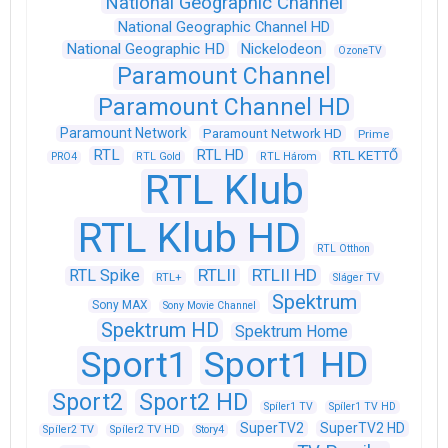
National Geographic Channel
National Geographic Channel HD
National Geographic HD
Nickelodeon
OzoneTV
Paramount Channel
Paramount Channel HD
Paramount Network
Paramount Network HD
Prime
RTL
RTL HD
RTL KETTŐ
PRO4
RTL Gold
RTL Három
RTL Klub
RTL Klub HD
RTL Otthon
RTLII
RTLII HD
RTL Spike
RTL+
Sláger TV
Spektrum
Sony MAX
Sony Movie Channel
Spektrum HD
Spektrum Home
Sport1
Sport1 HD
Sport2
Sport2 HD
Spíler1 TV
Spíler1 TV HD
SuperTV2
SuperTV2 HD
Spíler2 TV
Spíler2 TV HD
Story4