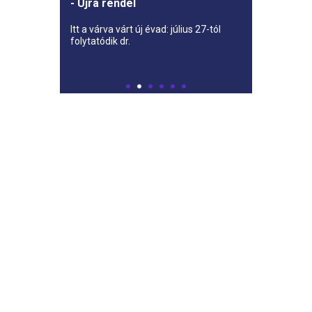
- Újra rendel
Itt a várva várt új évad: július 27-tól
folytatódik dr.