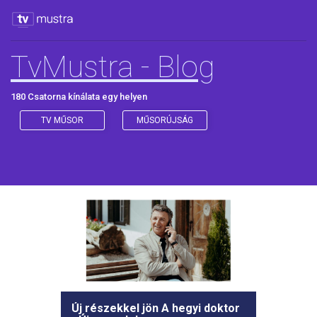
TvMustra - Blog
180 Csatorna kínálata egy helyen
TV MŰSOR
MŰSORÚJSÁG
Új részekkel jön A hegyi doktor