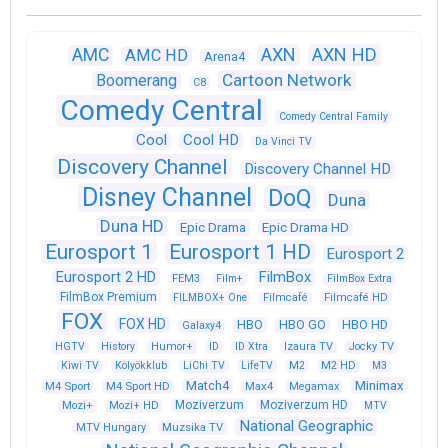
AXN
AXN HD
AMC
AMC HD
Arena4
Cartoon Network
Boomerang
C8
Comedy Central
Comedy Central Family
Cool
Cool HD
Da Vinci TV
Discovery Channel
Discovery Channel HD
Disney Channel
DoQ
Duna
Duna HD
Epic Drama
Epic Drama HD
Eurosport 1
Eurosport 1 HD
Eurosport 2
Eurosport 2 HD
FilmBox
FEM3
Film+
FilmBox Extra
FilmBox Premium
FILMBOX+ One
Filmcafé
Filmcafé HD
FOX
FOX HD
HBO
HBO GO
HBO HD
Galaxy4
HGTV
History
Humor+
ID
ID Xtra
Izaura TV
Jocky TV
Kiwi TV
Kölyökklub
LiChi TV
LifeTV
M2
M2 HD
M3
Match4
Minimax
M4 Sport
M4 Sport HD
Max4
Megamax
Moziverzum
Moziverzum HD
Mozi+
Mozi+ HD
MTV
National Geographic
Muzsika TV
MTV Hungary