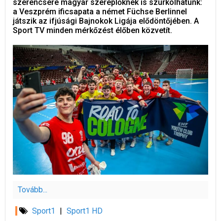
szerencsére magyar szereplőknek is szurkolhatunk:
a Veszprém ificsapata a német Füchse Berlinnel
játszik az ifjúsági Bajnokok Ligája elődöntőjében. A
Sport TV minden mérkőzést élőben közvetít.
Tovább...
Sport1
|
Sport1 HD