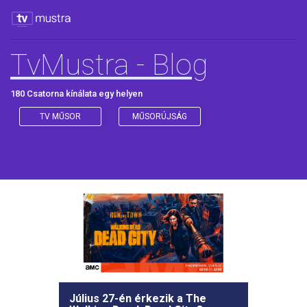
TvMustra - Blog
180 Csatorna kínálata egy helyen
TV MŰSOR
MŰSORÚJSÁG
Július 27-én érkezik a The