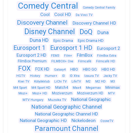
Comedy Central
Comedy Central Family
Cool
Cool HD
Da Vinci TV
Discovery Channel
Discovery Channel HD
Disney Channel
DoQ
Duna
Duna HD
Epic Drama
Epic Drama HD
Eurosport 1
Eurosport 1 HD
Eurosport 2
Eurosport 2 HD
FilmBox
FEM3
Film+
FilmBox Extra
FilmBox Premium
FILMBOX+ One
Filmcafé
Filmcafé HD
FOX
FOX HD
HBO
HBO GO
HBO HD
Galaxy4
HGTV
History
Humor+
ID
ID Xtra
Izaura TV
Jocky TV
Kiwi TV
Kölyökklub
LiChi TV
LifeTV
M2
M2 HD
M3
Match4
Minimax
M4 Sport
M4 Sport HD
Max4
Megamax
Moziverzum
Moziverzum HD
Mozi+
Mozi+ HD
MTV
National Geographic
Muzsika TV
MTV Hungary
National Geographic Channel
National Geographic Channel HD
National Geographic HD
Nickelodeon
OzoneTV
Paramount Channel