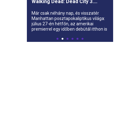
Walking Dead: Dead City 3.
évada az AMC-re
Már csak néhány nap, és visszatér
Manhattan posztapokaliptikus világa:
július 27-én hétfőn, az amerikai
premierrel egy időben debütál itthon is
az AMC-n a The Walking Dead: Dead
City harmadik évada.