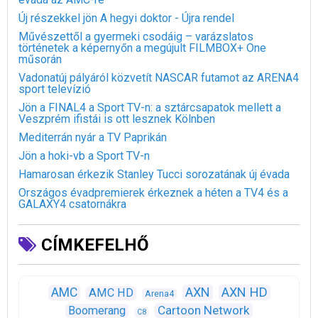
Új részekkel jön A hegyi doktor - Újra rendel
Művészettől a gyermeki csodáig – varázslatos
történetek a képernyőn a megújult FILMBOX+ One
műsorán
Vadonatúj pályáról közvetít NASCAR futamot az ARENA4
sport televízió
Jön a FINAL4 a Sport TV-n: a sztárcsapatok mellett a
Veszprém ifistái is ott lesznek Kölnben
Mediterrán nyár a TV Paprikán
Jön a hoki-vb a Sport TV-n
Hamarosan érkezik Stanley Tucci sorozatának új évada
Országos évadpremierek érkeznek a héten a TV4 és a
GALAXY4 csatornákra
CÍMKEFELHŐ
AXN
AXN HD
AMC
AMC HD
Arena4
Cartoon Network
Boomerang
C8