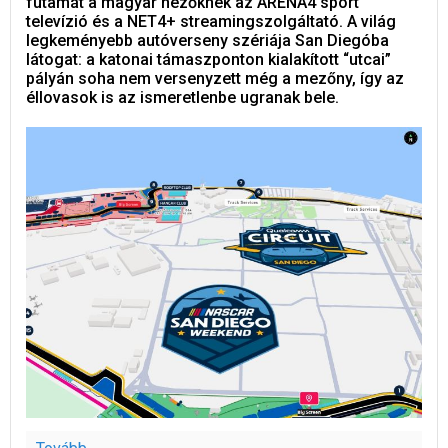
futamát a magyar nézőknek az ARENA4 sport
televízió és a NET4+ streamingszolgáltató. A világ
legkeményebb autóverseny szériája San Diegóba
látogat: a katonai támaszponton kialakított “utcai”
pályán soha nem versenyzett még a mezőny, így az
éllovasok is az ismeretlenbe ugranak bele.