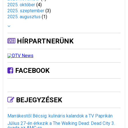
2025. október
(
4
)
2025. szeptember
(
3
)
2025. augusztus
(
1
)
HÍRPARTNERÜNK
FACEBOOK
BEJEGYZÉSEK
Marrákestől Bécsig: kulináris kalandok a TV Paprikán
Július 27-én érkezik a The Walking Dead: Dead City 3.
évada az AMC-re