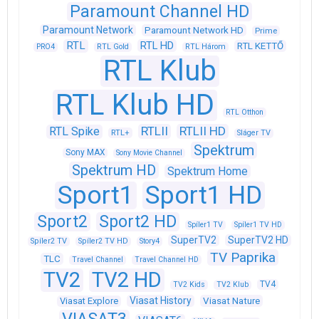
Paramount Channel HD
Paramount Network
Paramount Network HD
Prime
RTL
RTL HD
RTL KETTŐ
PRO4
RTL Gold
RTL Három
RTL Klub
RTL Klub HD
RTL Otthon
RTLII
RTLII HD
RTL Spike
RTL+
Sláger TV
Spektrum
Sony MAX
Sony Movie Channel
Spektrum HD
Spektrum Home
Sport1
Sport1 HD
Sport2
Sport2 HD
Spíler1 TV
Spíler1 TV HD
SuperTV2
SuperTV2 HD
Spíler2 TV
Spíler2 TV HD
Story4
TV Paprika
TLC
Travel Channel
Travel Channel HD
TV2
TV2 HD
TV4
TV2 Kids
TV2 Klub
Viasat History
Viasat Explore
Viasat Nature