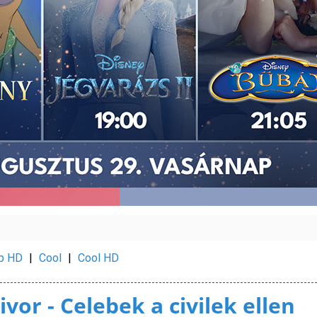
b HD
|
Cool
|
Cool HD
ivor - Celebek a civilek ellen