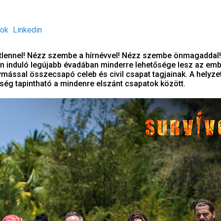
ok
Linkedin
lennel! Nézz szembe a hírnévvel! Nézz szembe önmagaddal!
n induló legújabb évadában minderre lehetősége lesz az emb
ymással összecsapó celeb és civil csapat tagjainak. A helyz
tség tapintható a mindenre elszánt csapatok között.