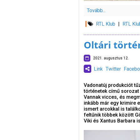
Tovább...
RTL Klub
|
RTL Klu
Oltári törté
2021. augusztus 12.
Link
Twitter
Facebo
Vadonatúj produkciót tűz
történetek című sorozat
Vannak vicces, és megmo
inkább már egy krimire 
ismert arcokkal is talá
feltűnik többek között G
Viki és Xantus Barbara is