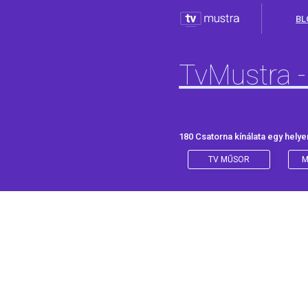
BL
TvMustra -
180 Csatorna kínálata egy helye
TV MŰSOR
M