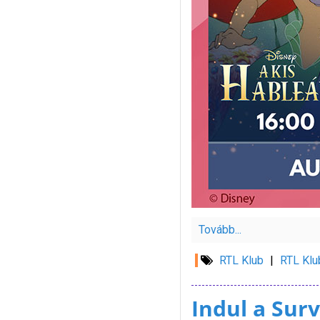
Tovább...
RTL Klub
|
RTL Klu
Indul a Surv