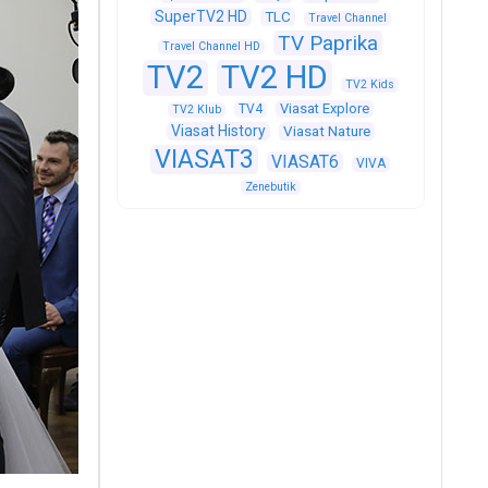
SuperTV2 HD
TLC
Travel Channel
TV Paprika
Travel Channel HD
TV2
TV2 HD
TV2 Kids
Viasat Explore
TV4
TV2 Klub
Viasat History
Viasat Nature
VIASAT3
VIASAT6
VIVA
Zenebutik