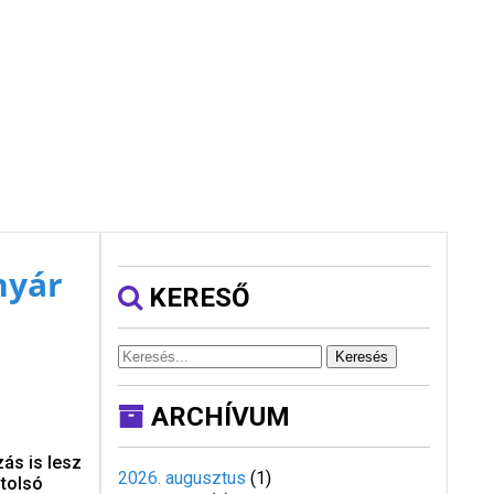
nyár
KERESŐ
Keresés
ARCHÍVUM
ás is lesz
2026. augusztus
(
1
)
utolsó