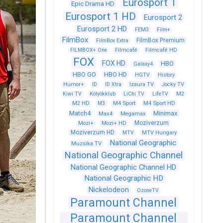
Eurosport 1
Epic Drama HD
Eurosport 1 HD
Eurosport 2
Eurosport 2 HD
FEM3
Film+
FilmBox
FilmBox Premium
FilmBox Extra
FILMBOX+ One
Filmcafé
Filmcafé HD
FOX
FOX HD
HBO
Galaxy4
HBO GO
HBO HD
HGTV
History
Humor+
ID
ID Xtra
Izaura TV
Jocky TV
Kiwi TV
Kölyökklub
LiChi TV
LifeTV
M2
M4 Sport
M4 Sport HD
M2 HD
M3
Match4
Minimax
Max4
Megamax
Moziverzum
Mozi+
Mozi+ HD
Moziverzum HD
MTV
MTV Hungary
National Geographic
Muzsika TV
National Geographic Channel
National Geographic Channel HD
National Geographic HD
Nickelodeon
OzoneTV
Paramount Channel
Paramount Channel