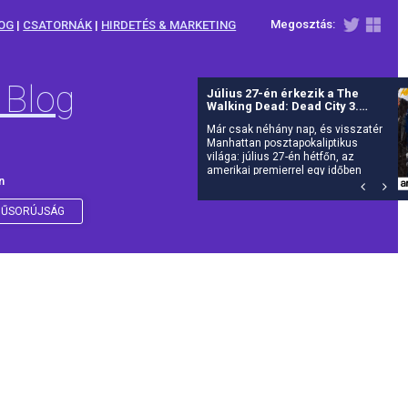
Megosztás:
OG
|
CSATORNÁK
|
HIRDETÉS & MARKETING
 Blog
Új részekkel jön A hegyi doktor
- Újra rendel
Itt a várva várt új évad: július 27-tól
folytatódik dr.
n
ŰSORÚJSÁG