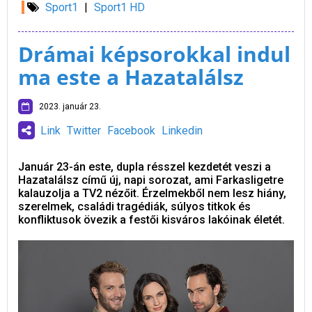
Sport1
|
Sport1 HD
Drámai képsorokkal indul
ma este a Hazatalálsz
2023. január 23.
Link
Twitter
Facebook
Linkedin
Január 23-án este, dupla résszel kezdetét veszi a
Hazatalálsz című új, napi sorozat, ami Farkasligetre
kalauzolja a TV2 nézőit. Érzelmekből nem lesz hiány,
szerelmek, családi tragédiák, súlyos titkok és
konfliktusok övezik a festői kisváros lakóinak életét.