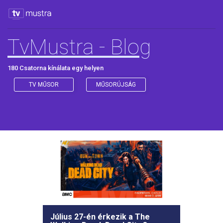
TvMustra - Blog
180 Csatorna kínálata egy helyen
TV MŰSOR
MŰSORÚJSÁG
Július 27-én érkezik a The