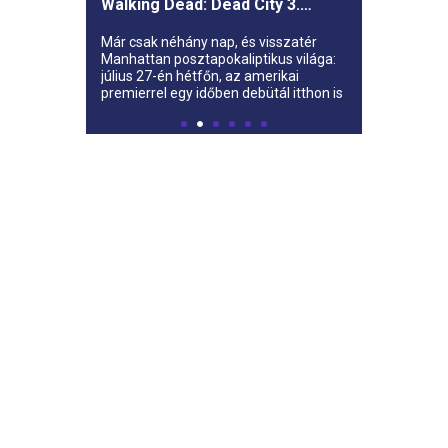
Walking Dead: Dead City 3.
évada az AMC-re
Már csak néhány nap, és visszatér
Manhattan posztapokaliptikus világa:
július 27-én hétfőn, az amerikai
premierrel egy időben debütál itthon is
az AMC-n a The Walking Dead: Dead
City harmadik évada.