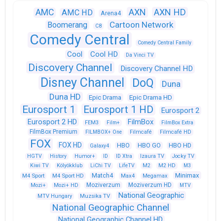
AXN
AXN HD
AMC
AMC HD
Arena4
Cartoon Network
Boomerang
C8
Comedy Central
Comedy Central Family
Cool
Cool HD
Da Vinci TV
Discovery Channel
Discovery Channel HD
Disney Channel
DoQ
Duna
Duna HD
Epic Drama
Epic Drama HD
Eurosport 1
Eurosport 1 HD
Eurosport 2
Eurosport 2 HD
FilmBox
FEM3
Film+
FilmBox Extra
FilmBox Premium
FILMBOX+ One
Filmcafé
Filmcafé HD
FOX
FOX HD
HBO
HBO GO
HBO HD
Galaxy4
HGTV
History
Humor+
ID
ID Xtra
Izaura TV
Jocky TV
Kiwi TV
Kölyökklub
LiChi TV
LifeTV
M2
M2 HD
M3
Match4
Minimax
M4 Sport
M4 Sport HD
Max4
Megamax
Moziverzum
Moziverzum HD
Mozi+
Mozi+ HD
MTV
National Geographic
Muzsika TV
MTV Hungary
National Geographic Channel
National Geographic Channel HD