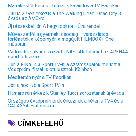
Marrákestől Bécsig: kulináris kalandok a TV Paprikán
Július 27-én érkezik a The Walking Dead: Dead City 3.
évada az AMC-re
Új részekkel jön A hegyi doktor - Újra rendel
Művészettől a gyermeki csodáig – varázslatos
történetek a képernyőn a megújult FILMBOX+ One
műsorán
Vadonatúj pályáról közvetít NASCAR futamot az ARENA4
sport televízió
Jön a FINAL4 a Sport TV-n: a sztárcsapatok mellett a
Veszprém ifistái is ott lesznek Kölnben
Mediterrán nyár a TV Paprikán
Jön a hoki-vb a Sport TV-n
Hamarosan érkezik Stanley Tucci sorozatának új évada
Országos évadpremierek érkeznek a héten a TV4 és a
GALAXY4 csatornákra
CÍMKEFELHŐ