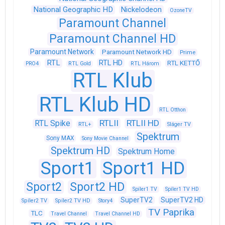
National Geographic HD
Nickelodeon
OzoneTV
Paramount Channel
Paramount Channel HD
Paramount Network
Paramount Network HD
Prime
RTL
RTL HD
RTL KETTŐ
PRO4
RTL Gold
RTL Három
RTL Klub
RTL Klub HD
RTL Otthon
RTLII
RTLII HD
RTL Spike
RTL+
Sláger TV
Spektrum
Sony MAX
Sony Movie Channel
Spektrum HD
Spektrum Home
Sport1
Sport1 HD
Sport2
Sport2 HD
Spíler1 TV
Spíler1 TV HD
SuperTV2
SuperTV2 HD
Spíler2 TV
Spíler2 TV HD
Story4
TV Paprika
TLC
Travel Channel
Travel Channel HD