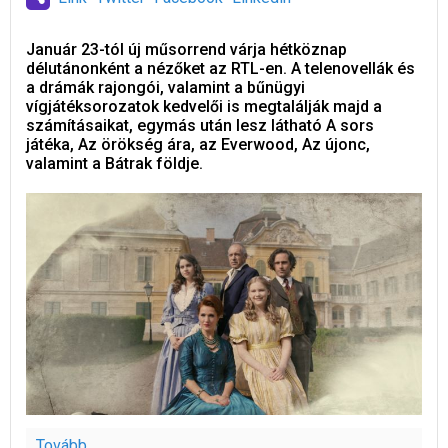
Január 23-tól új műsorrend várja hétköznap
délutánonként a nézőket az RTL-en. A telenovellák és
a drámák rajongói, valamint a bűnügyi
vígjátéksorozatok kedvelői is megtalálják majd a
számításaikat, egymás után lesz látható A sors
játéka, Az örökség ára, az Everwood, Az újonc,
valamint a Bátrak földje.
Tovább...