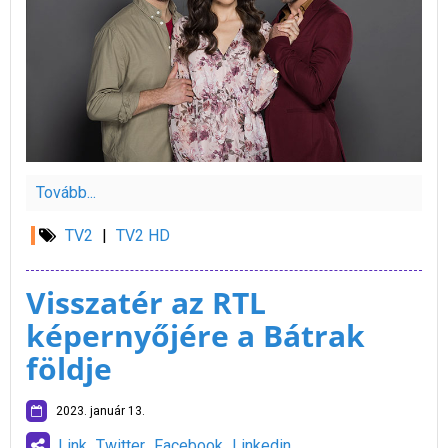
Tovább...
TV2
|
TV2 HD
Visszatér az RTL
képernyőjére a Bátrak
földje
2023. január 13.
Link
Twitter
Facebook
Linkedin