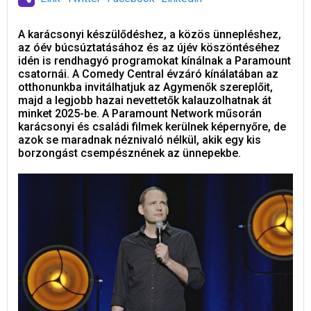
A karácsonyi készülődéshez, a közös ünnepléshez,
az óév búcsúztatásához és az újév köszöntéséhez
idén is rendhagyó programokat kínálnak a Paramount
csatornái. A Comedy Central évzáró kínálatában az
otthonunkba invitálhatjuk az Agymenők szereplőit,
majd a legjobb hazai nevettetők kalauzolhatnak át
minket 2025-be. A Paramount Network műsorán
karácsonyi és családi filmek kerülnek képernyőre, de
azok se maradnak néznivaló nélkül, akik egy kis
borzongást csempésznének az ünnepekbe.