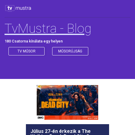
TvMustra - Blog
180 Csatorna kínálata egy helyen
TV MŰSOR
MŰSORÚJSÁG
Július 27-én érkezik a The