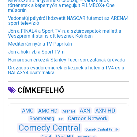
Művészettől a gyermeki csodáig – varázslatos
történetek a képernyőn a megújult FILMBOX+ One
műsorán
Vadonatúj pályáról közvetít NASCAR futamot az ARENA4
sport televízió
Jön a FINAL4 a Sport TV-n: a sztárcsapatok mellett a
Veszprém ifistái is ott lesznek Kölnben
Mediterrán nyár a TV Paprikán
Jön a hoki-vb a Sport TV-n
Hamarosan érkezik Stanley Tucci sorozatának új évada
Országos évadpremierek érkeznek a héten a TV4 és a
GALAXY4 csatornákra
CÍMKEFELHŐ
AXN
AXN HD
AMC
AMC HD
Arena4
Cartoon Network
Boomerang
C8
Comedy Central
Comedy Central Family
Cool
Cool HD