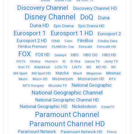
Da Vinci TV
Discovery Channel
Discovery Channel HD
Disney Channel
DoQ
Duna
Duna HD
Epic Drama
Epic Drama HD
Eurosport 1
Eurosport 1 HD
Eurosport 2
Eurosport 2 HD
FilmBox
FEM3
Film+
FilmBox Extra
FilmBox Premium
FILMBOX+ One
Filmcafé
Filmcafé HD
FOX
FOX HD
HBO
HBO GO
HBO HD
Galaxy4
HGTV
History
Humor+
ID
ID Xtra
Izaura TV
Jocky TV
Kiwi TV
Kölyökklub
LiChi TV
LifeTV
M2
M2 HD
M3
Match4
Minimax
M4 Sport
M4 Sport HD
Max4
Megamax
Moziverzum
Moziverzum HD
Mozi+
Mozi+ HD
MTV
National Geographic
Muzsika TV
MTV Hungary
National Geographic Channel
National Geographic Channel HD
National Geographic HD
Nickelodeon
OzoneTV
Paramount Channel
Paramount Channel HD
Paramount Network
Paramount Network HD
Prime