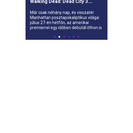
Walking Dead: Dead City 3.
évada az AMC-re
Már csak néhány nap, és visszatér
Manhattan posztapokaliptikus világa:
július 27-én hétfőn, az amerikai
premierrel egy időben debütál itthon is
az AMC-n a The Walking Dead: Dead
City harmadik évada.