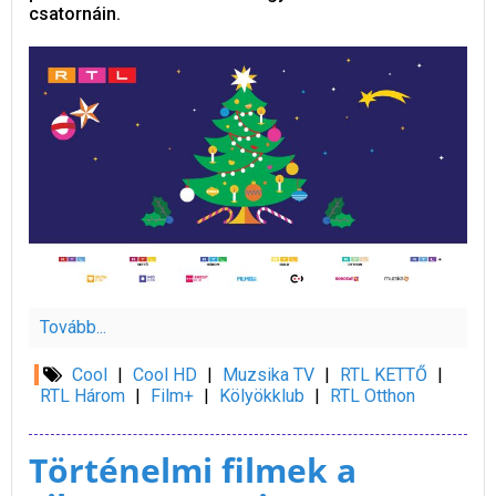
csatornáin.
Tovább...
Cool
|
Cool HD
|
Muzsika TV
|
RTL KETTŐ
|
RTL Három
|
Film+
|
Kölyökklub
|
RTL Otthon
Történelmi filmek a