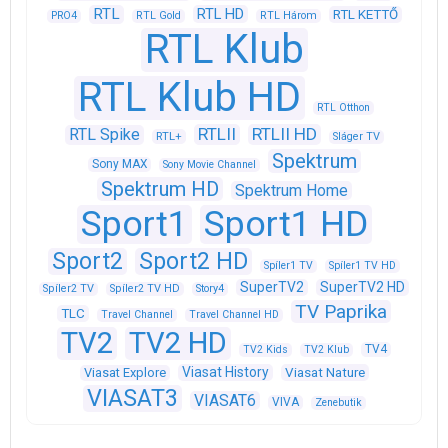
RTL
RTL HD
RTL KETTŐ
PRO4
RTL Gold
RTL Három
RTL Klub
RTL Klub HD
RTL Otthon
RTLII
RTLII HD
RTL Spike
RTL+
Sláger TV
Spektrum
Sony MAX
Sony Movie Channel
Spektrum HD
Spektrum Home
Sport1
Sport1 HD
Sport2
Sport2 HD
Spíler1 TV
Spíler1 TV HD
SuperTV2
SuperTV2 HD
Spíler2 TV
Spíler2 TV HD
Story4
TV Paprika
TLC
Travel Channel
Travel Channel HD
TV2
TV2 HD
TV4
TV2 Kids
TV2 Klub
Viasat History
Viasat Explore
Viasat Nature
VIASAT3
VIASAT6
VIVA
Zenebutik