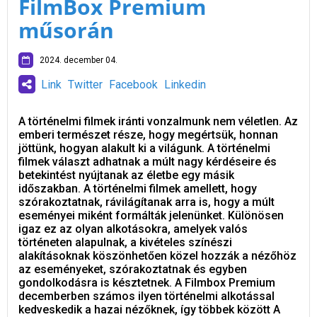
FilmBox Premium
műsorán
2024. december 04.
Link
Twitter
Facebook
Linkedin
A történelmi filmek iránti vonzalmunk nem véletlen. Az
emberi természet része, hogy megértsük, honnan
jöttünk, hogyan alakult ki a világunk. A történelmi
filmek választ adhatnak a múlt nagy kérdéseire és
betekintést nyújtanak az életbe egy másik
időszakban. A történelmi filmek amellett, hogy
szórakoztatnak, rávilágítanak arra is, hogy a múlt
eseményei miként formálták jelenünket. Különösen
igaz ez az olyan alkotásokra, amelyek valós
történeten alapulnak, a kivételes színészi
alakításoknak köszönhetően közel hozzák a nézőhöz
az eseményeket, szórakoztatnak és egyben
gondolkodásra is késztetnek. A Filmbox Premium
decemberben számos ilyen történelmi alkotással
kedveskedik a hazai nézőknek, így többek között A