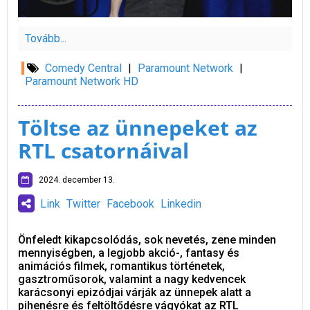
Tovább...
Comedy Central
|
Paramount Network
|
Paramount Network HD
Töltse az ünnepeket az
RTL csatornáival
2024. december 13.
Link
Twitter
Facebook
Linkedin
Önfeledt kikapcsolódás, sok nevetés, zene minden
mennyiségben, a legjobb akció-, fantasy és
animációs filmek, romantikus történetek,
gasztroműsorok, valamint a nagy kedvencek
karácsonyi epizódjai várják az ünnepek alatt a
pihenésre és feltöltődésre vágyókat az RTL