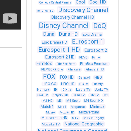
Cool
Cool HD
Comedy Central Family
Discovery Channel
Da Vinci TV
Discovery Channel HD
Disney Channel
DoQ
Duna
Duna HD
Epic Drama
Eurosport 1
Epic Drama HD
Eurosport 1 HD
Eurosport 2
Eurosport 2 HD
FEM3
Film+
FilmBox
FilmBox Premium
FilmBox Extra
FILMBOX+ One
Filmcafé
Filmcafé HD
FOX
FOX HD
HBO
Galaxy4
HBO GO
HBO HD
HGTV
History
Humor+
ID
ID Xtra
Izaura TV
Jocky TV
Kiwi TV
Kölyökklub
LiChi TV
LifeTV
M2
M4 Sport
M4 Sport HD
M2 HD
M3
Match4
Minimax
Max4
Megamax
Moziverzum
Mozi+
Mozi+ HD
Moziverzum HD
MTV
MTV Hungary
National Geographic
Muzsika TV