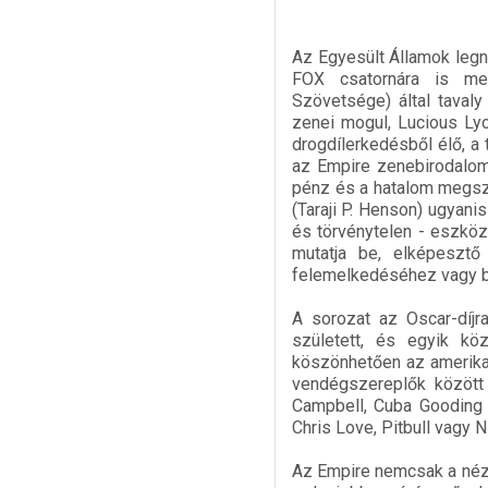
Az Egyesült Államok legn
FOX csatornára is megé
Szövetsége) által taval
zenei mogul, Lucious Lyo
drogdílerkedésből élő, a
az Empire zenebirodalom 
pénz és a hatalom megsze
(Taraji P. Henson) ugyani
és törvénytelen - eszközt
mutatja be, elképesztő
felemelkedéséhez vagy b
A sorozat az Oscar-díjr
született, és egyik kö
köszönhetően az amerikai 
vendégszereplők között 
Campbell, Cuba Gooding J
Chris Love, Pitbull vagy N
Az Empire nemcsak a néző