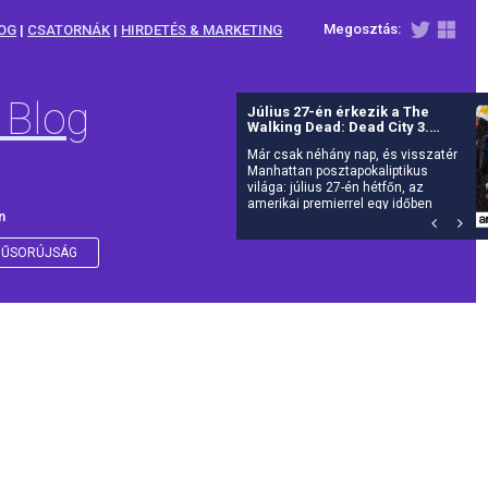
Megosztás:
OG
|
CSATORNÁK
|
HIRDETÉS & MARKETING
 Blog
Július 27-én érkezik a The
Walking Dead: Dead City 3.
évada az AMC-re
Már csak néhány nap, és visszatér
Manhattan posztapokaliptikus
világa: július 27-én hétfőn, az
amerikai premierrel egy időben
n
debütál itthon is az AMC-n a The
Walking Dead: Dead City harmadik
évada.
ŰSORÚJSÁG