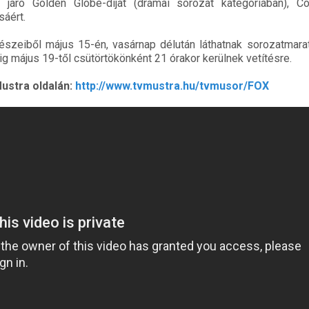
 járó Golden Globe-díjat (drámai sorozat kategóriában), C
áért.
észeiből május 15-én, vasárnap délután láthatnak sorozatmara
ig május 19-től csütörtökönként 21 órakor kerülnek vetítésre.
ustra oldalán:
http://www.tvmustra.hu/tvmusor/FOX