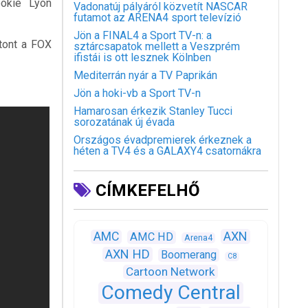
ookie Lyon
Vadonatúj pályáról közvetít NASCAR
futamot az ARENA4 sport televízió
Jön a FINAL4 a Sport TV-n: a
tont a FOX
sztárcsapatok mellett a Veszprém
ifistái is ott lesznek Kölnben
Mediterrán nyár a TV Paprikán
Jön a hoki-vb a Sport TV-n
Hamarosan érkezik Stanley Tucci
sorozatának új évada
Országos évadpremierek érkeznek a
héten a TV4 és a GALAXY4 csatornákra
CÍMKEFELHŐ
AXN
AMC
AMC HD
Arena4
AXN HD
Boomerang
C8
Cartoon Network
Comedy Central