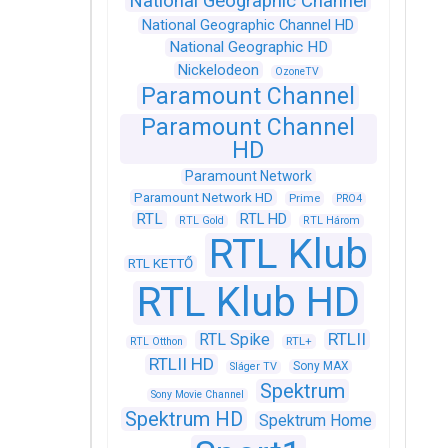
National Geographic Channel
National Geographic Channel HD
National Geographic HD
Nickelodeon
OzoneTV
Paramount Channel
Paramount Channel
HD
Paramount Network
Paramount Network HD
Prime
PRO4
RTL
RTL HD
RTL Gold
RTL Három
RTL Klub
RTL KETTŐ
RTL Klub HD
RTLII
RTL Spike
RTL+
RTL Otthon
RTLII HD
Sony MAX
Sláger TV
Spektrum
Sony Movie Channel
Spektrum HD
Spektrum Home