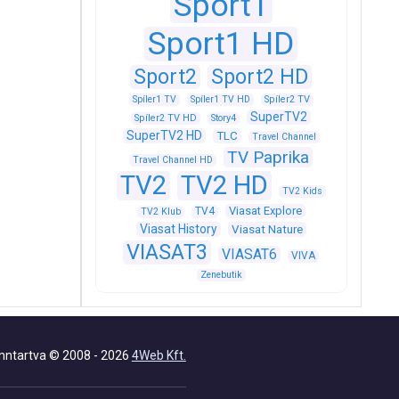
Sport1
Sport1 HD
Sport2
Sport2 HD
Spíler1 TV
Spíler1 TV HD
Spíler2 TV
SuperTV2
Spíler2 TV HD
Story4
SuperTV2 HD
TLC
Travel Channel
TV Paprika
Travel Channel HD
TV2
TV2 HD
TV2 Kids
Viasat Explore
TV4
TV2 Klub
Viasat History
Viasat Nature
VIASAT3
VIASAT6
VIVA
Zenebutik
nntartva © 2008 - 2026
4Web Kft.