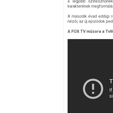
a legjobb színésznőnek
karakterének megformálás
A második évad eddigi r
nézői, az új epizódok ped
A FOX TV műsora a TvM