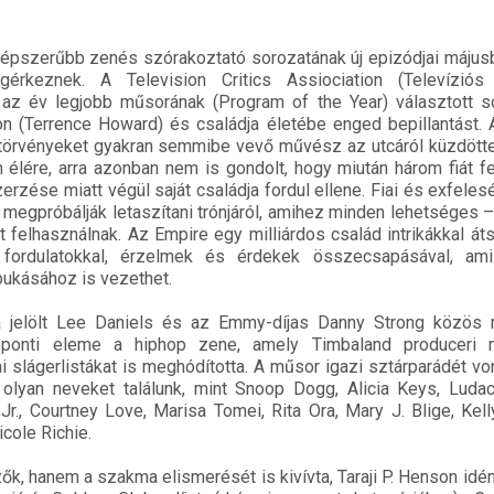
épszerűbb zenés szórakoztató sorozatának új epizódjai május
rkeznek. A Television Critics Assiociation (Televíziós 
y az év legjobb műsorának (Program of the Year) választott s
n (Terrence Howard) és családja életébe enged bepillantást.
 törvényeket gyakran semmibe vevő művész az utcáról küzdött
élére, arra azonban nem is gondolt, hogy miután három fiát fe
rzése miatt végül saját családja fordul ellene. Fiai és exfele
s megpróbálják letaszítani trónjáról, amihez minden lehetséges 
 felhasználnak. Az Empire egy milliárdos család intrikákkal áts
 fordulatokkal, érzelmek és érdekek összecsapásával, am
ukásához is vezethet.
a jelölt Lee Daniels és az Emmy-díjas Danny Strong közös 
zponti eleme a hiphop zene, amely Timbaland produceri 
slágerlistákat is meghódította. A műsor igazi sztárparádét vonu
olyan neveket találunk, mint Snoop Dogg, Alicia Keys, Ludac
r., Courtney Love, Marisa Tomei, Rita Ora, Mary J. Blige, Kel
icole Richie.
k, hanem a szakma elismerését is kivívta, Taraji P. Henson id