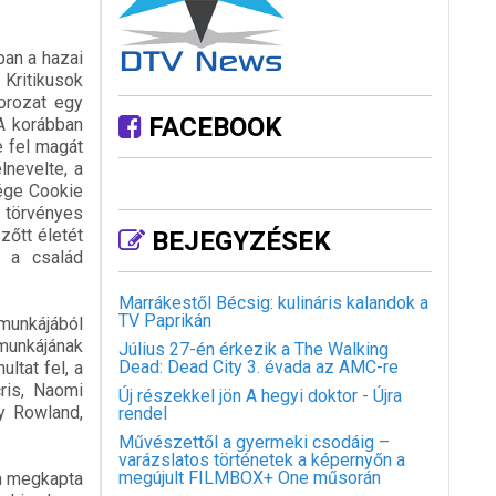
ban a hazai
Kritikusok
orozat egy
FACEBOOK
 A korábban
e fel magát
lnevelte, a
sége Cookie
– törvényes
zőtt életét
BEJEGYZÉSEK
i a család
Marrákestől Bécsig: kulináris kalandok a
TV Paprikán
munkájából
munkájának
Július 27-én érkezik a The Walking
Dead: Dead City 3. évada az AMC-re
ltat fel, a
ris, Naomi
Új részekkel jön A hegyi doktor - Újra
ly Rowland,
rendel
Művészettől a gyermeki csodáig –
varázslatos történetek a képernyőn a
megújult FILMBOX+ One műsorán
én megkapta