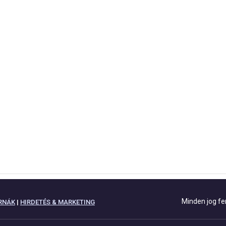
Minden jog fe
RNÁK
|
HIRDETÉS & MARKETING