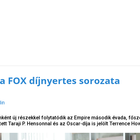
 a FOX díjnyertes sorozata
din
nként új részekkel folytatódik az Empire második évada, fős
tett Taraji P. Hensonnal és az Oscar-díja is jelölt Terrence Ho