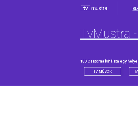
BL
TvMustra -
180 Csatorna kínálata egy helye
TV MŰSOR
M