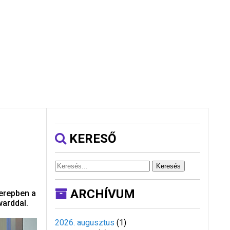
KERESŐ
Keresés
ARCHÍVUM
zerepben a
warddal.
2026. augusztus
(
1
)